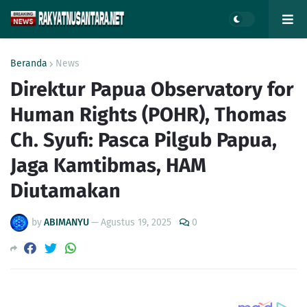
Beranda
News
Direktur Papua Observatory for
Human Rights (POHR), Thomas
Ch. Syufi: Pasca Pilgub Papua,
Jaga Kamtibmas, HAM
Diutamakan
by
ABIMANYU
—
Agustus 19, 2025
0