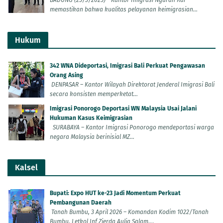
memastikan bahwa kualitas pelayanan keimigrasian...
Hukum
342 WNA Dideportasi, Imigrasi Bali Perkuat Pengawasan
Orang Asing
DENPASAR – Kantor Wilayah Direktorat Jenderal Imigrasi Bali
secara konsisten memperketat...
Imigrasi Ponorogo Deportasi WN Malaysia Usai Jalani
Hukuman Kasus Keimigrasian
SURABAYA – Kantor Imigrasi Ponorogo mendeportasi warga
negara Malaysia berinisial MZ...
Kalsel
Bupati: Expo HUT ke-23 Jadi Momentum Perkuat
Pembangunan Daerah
Tanah Bumbu, 3 April 2026 – Komandan Kodim 1022/Tanah
Bumbu, Letkol Inf Zierda Aulia Salam,...