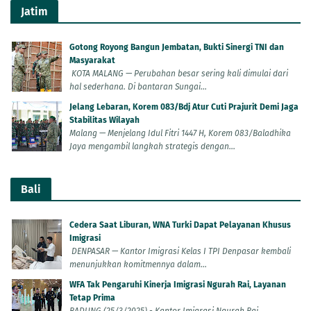
Jatim
Gotong Royong Bangun Jembatan, Bukti Sinergi TNI dan
Masyarakat
KOTA MALANG — Perubahan besar sering kali dimulai dari
hal sederhana. Di bantaran Sungai...
Jelang Lebaran, Korem 083/Bdj Atur Cuti Prajurit Demi Jaga
Stabilitas Wilayah
Malang — Menjelang Idul Fitri 1447 H, Korem 083/Baladhika
Jaya mengambil langkah strategis dengan...
Bali
Cedera Saat Liburan, WNA Turki Dapat Pelayanan Khusus
Imigrasi
DENPASAR — Kantor Imigrasi Kelas I TPI Denpasar kembali
menunjukkan komitmennya dalam...
WFA Tak Pengaruhi Kinerja Imigrasi Ngurah Rai, Layanan
Tetap Prima
BADUNG (25/3/2025) - Kantor Imigrasi Ngurah Rai