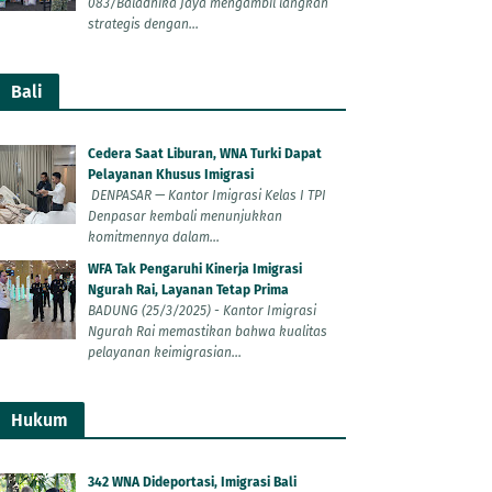
083/Baladhika Jaya mengambil langkah
strategis dengan...
Bali
Cedera Saat Liburan, WNA Turki Dapat
Pelayanan Khusus Imigrasi
DENPASAR — Kantor Imigrasi Kelas I TPI
Denpasar kembali menunjukkan
komitmennya dalam...
WFA Tak Pengaruhi Kinerja Imigrasi
Ngurah Rai, Layanan Tetap Prima
BADUNG (25/3/2025) - Kantor Imigrasi
Ngurah Rai memastikan bahwa kualitas
pelayanan keimigrasian...
Hukum
342 WNA Dideportasi, Imigrasi Bali