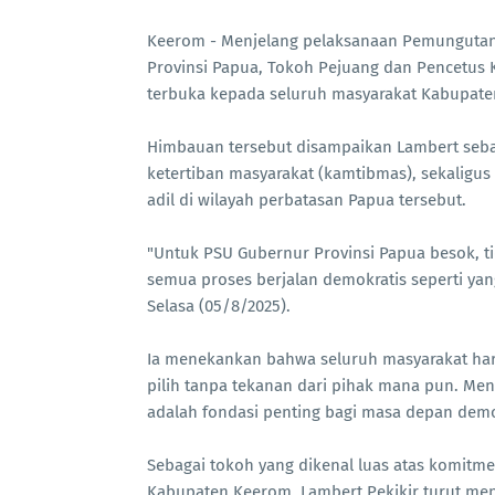
Keerom - Menjelang pelaksanaan Pemungutan 
Provinsi Papua, Tokoh Pejuang dan Pencetus
terbuka kepada seluruh masyarakat Kabupat
Himbauan tersebut disampaikan Lambert seba
ketertiban masyarakat (kamtibmas), sekaligus
adil di wilayah perbatasan Papua tersebut.
"Untuk PSU Gubernur Provinsi Papua besok, tid
semua proses berjalan demokratis seperti yang
Selasa (05/8/2025).
Ia menekankan bahwa seluruh masyarakat ha
pilih tanpa tekanan dari pihak mana pun. Men
adalah fondasi penting bagi masa depan demo
Sebagai tokoh yang dikenal luas atas komi
Kabupaten Keerom, Lambert Pekikir turut men