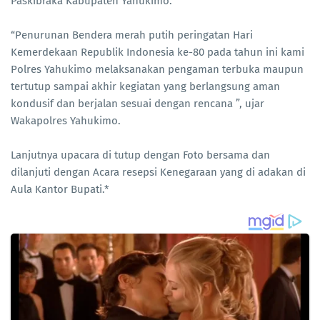
Paskibraka Kabupaten Yahukimo.
“Penurunan Bendera merah putih peringatan Hari
Kemerdekaan Republik Indonesia ke-80 pada tahun ini kami
Polres Yahukimo melaksanakan pengaman terbuka maupun
tertutup sampai akhir kegiatan yang berlangsung aman
kondusif dan berjalan sesuai dengan rencana ”, ujar
Wakapolres Yahukimo.
Lanjutnya upacara di tutup dengan Foto bersama dan
dilanjuti dengan Acara resepsi Kenegaraan yang di adakan di
Aula Kantor Bupati.*