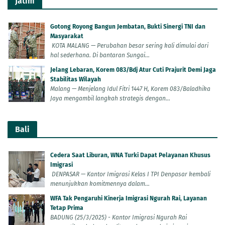
Jatim
Gotong Royong Bangun Jembatan, Bukti Sinergi TNI dan
Masyarakat
KOTA MALANG — Perubahan besar sering kali dimulai dari
hal sederhana. Di bantaran Sungai...
Jelang Lebaran, Korem 083/Bdj Atur Cuti Prajurit Demi Jaga
Stabilitas Wilayah
Malang — Menjelang Idul Fitri 1447 H, Korem 083/Baladhika
Jaya mengambil langkah strategis dengan...
Bali
Cedera Saat Liburan, WNA Turki Dapat Pelayanan Khusus
Imigrasi
DENPASAR — Kantor Imigrasi Kelas I TPI Denpasar kembali
menunjukkan komitmennya dalam...
WFA Tak Pengaruhi Kinerja Imigrasi Ngurah Rai, Layanan
Tetap Prima
BADUNG (25/3/2025) - Kantor Imigrasi Ngurah Rai