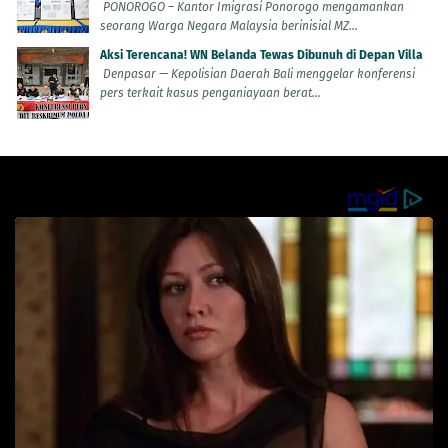
PONOROGO – Kantor Imigrasi Ponorogo mengamankan
seorang Warga Negara Malaysia berinisial MZ...
Aksi Terencana! WN Belanda Tewas Dibunuh di Depan Villa
Denpasar — Kepolisian Daerah Bali menggelar konferensi
pers terkait kasus penganiayaan berat...