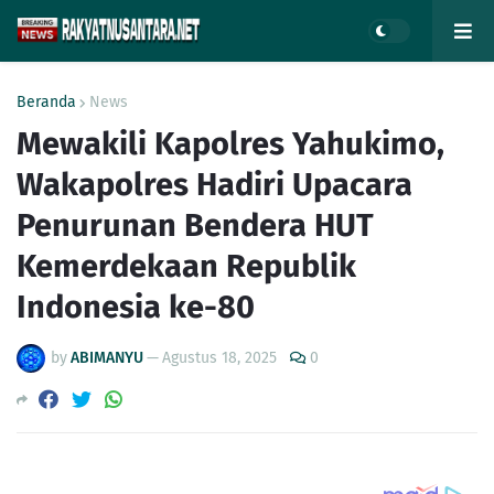
Beranda
News
Mewakili Kapolres Yahukimo,
Wakapolres Hadiri Upacara
Penurunan Bendera HUT
Kemerdekaan Republik
Indonesia ke-80
by
ABIMANYU
—
Agustus 18, 2025
0