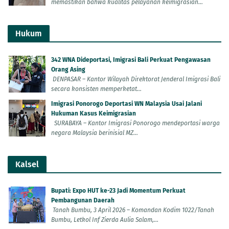
memastikan bahwa kualitas pelayanan keimigrasian...
Hukum
342 WNA Dideportasi, Imigrasi Bali Perkuat Pengawasan
Orang Asing
DENPASAR – Kantor Wilayah Direktorat Jenderal Imigrasi Bali
secara konsisten memperketat...
Imigrasi Ponorogo Deportasi WN Malaysia Usai Jalani
Hukuman Kasus Keimigrasian
SURABAYA – Kantor Imigrasi Ponorogo mendeportasi warga
negara Malaysia berinisial MZ...
Kalsel
Bupati: Expo HUT ke-23 Jadi Momentum Perkuat
Pembangunan Daerah
Tanah Bumbu, 3 April 2026 – Komandan Kodim 1022/Tanah
Bumbu, Letkol Inf Zierda Aulia Salam,...