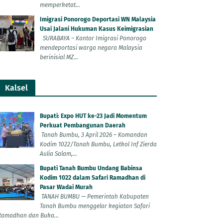
memperketat...
Imigrasi Ponorogo Deportasi WN Malaysia
Usai Jalani Hukuman Kasus Keimigrasian
SURABAYA – Kantor Imigrasi Ponorogo
mendeportasi warga negara Malaysia
berinisial MZ...
Kalsel
Bupati: Expo HUT ke-23 Jadi Momentum
Perkuat Pembangunan Daerah
Tanah Bumbu, 3 April 2026 – Komandan
Kodim 1022/Tanah Bumbu, Letkol Inf Zierda
Aulia Salam,...
Bupati Tanah Bumbu Undang Babinsa
Kodim 1022 dalam Safari Ramadhan di
Pasar Wadai Murah
TANAH BUMBU — Pemerintah Kabupaten
Tanah Bumbu menggelar kegiatan Safari
Ramadhan dan Buka...