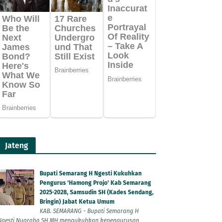
Jateng
Bupati Semarang H Ngesti Kukuhkan
Pengurus 'Hamong Projo' Kab Semarang
2025-2028, Samsudin SH (Kades Sendang,
Bringin) Jabat Ketua Umum
KAB. SEMARANG - Bupati Semarang H
Ngesti Nugraha SH MH mengukuhkan kepengurusan