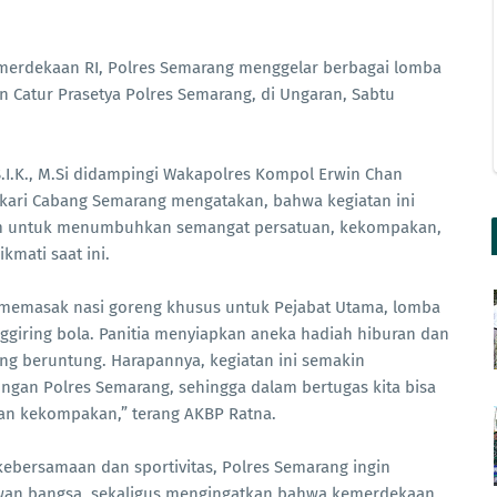
merdekaan RI, Polres Semarang menggelar berbagai lomba
n Catur Prasetya Polres Semarang, di Ungaran, Sabtu
.I.K., M.Si didampingi Wakapolres Kompol Erwin Chan
ngkari Cabang Semarang mengatakan, bahwa kegiatan ini
m untuk menumbuhkan semangat persatuan, kekompakan,
kmati saat ini.
a memasak nasi goreng khusus untuk Pejabat Utama, lomba
nggiring bola. Panitia menyiapkan aneka hadiah hiburan dan
ng beruntung. Harapannya, kegiatan ini semakin
gan Polres Semarang, sehingga dalam bertugas kita bisa
n kekompakan,” terang AKBP Ratna.
kebersamaan dan sportivitas, Polres Semarang ingin
wan bangsa, sekaligus mengingatkan bahwa kemerdekaan