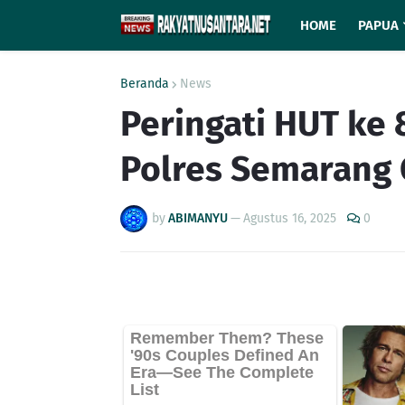
HOME
PAPUA
Beranda
News
Peringati HUT ke
Polres Semarang 
by
ABIMANYU
—
Agustus 16, 2025
0