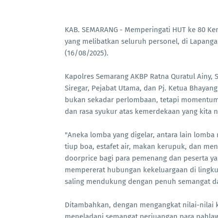
KAB. SEMARANG - Memperingati HUT ke 80 Ke
yang melibatkan seluruh personel, di Lapanga
(16/08/2025).
Kapolres Semarang AKBP Ratna Quratul Ainy, S
Siregar, Pejabat Utama, dan Pj. Ketua Bhaya
bukan sekadar perlombaan, tetapi momentu
dan rasa syukur atas kemerdekaan yang kita ni
"Aneka lomba yang digelar, antara lain lomb
tiup boa, estafet air, makan kerupuk, dan me
doorprice bagi para pemenang dan peserta ya
mempererat hubungan kekeluargaan di lingkun
saling mendukung dengan penuh semangat da
Ditambahkan, dengan mengangkat nilai-nilai 
meneladani semangat perjuangan para pahla