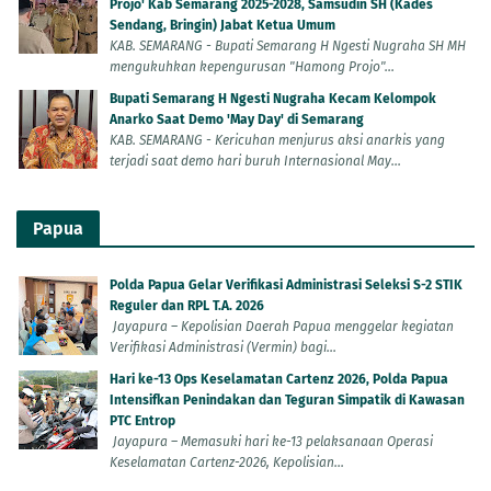
Projo' Kab Semarang 2025-2028, Samsudin SH (Kades
Sendang, Bringin) Jabat Ketua Umum
KAB. SEMARANG - Bupati Semarang H Ngesti Nugraha SH MH
mengukuhkan kepengurusan "Hamong Projo"...
Bupati Semarang H Ngesti Nugraha Kecam Kelompok
Anarko Saat Demo 'May Day' di Semarang
KAB. SEMARANG - Kericuhan menjurus aksi anarkis yang
terjadi saat demo hari buruh Internasional May...
Papua
Polda Papua Gelar Verifikasi Administrasi Seleksi S-2 STIK
Reguler dan RPL T.A. 2026
Jayapura – Kepolisian Daerah Papua menggelar kegiatan
Verifikasi Administrasi (Vermin) bagi...
Hari ke-13 Ops Keselamatan Cartenz 2026, Polda Papua
Intensifkan Penindakan dan Teguran Simpatik di Kawasan
PTC Entrop
Jayapura – Memasuki hari ke-13 pelaksanaan Operasi
Keselamatan Cartenz-2026, Kepolisian...