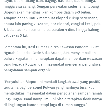
sayur, buah, tulang ikan, daging, nasi basi, daun, bunga,
hingga sisa canang. Dengan perawatan sederhana, lubang
Biopori akan menghasilkan kompos dalam 2–3 bulan.
Adapun bahan untuk membuat Biopori cukup sederhana,
antara lain paving 20x20 cm, bor Biopori, cangkul kecil, palu
& betel, adukan semen, pipa paralon 4 dim, hingga kaleng
cat bekas 5 kg.
Sementara itu, Kasi Humas Polres Kawasan Bandara I Gusti
Ngurah Rai Ipda I Gede Suka Artana, S.H. menyampaikan
bahwa kegiatan ini diharapkan dapat memberikan wawasan
baru kepada Polwan dan masyarakat mengenai pentingnya
pengolahan sampah organik.
“Penyuluhan Biopori ini menjadi langkah awal yang positif,
terutama bagi personel Polwan yang nantinya bisa ikut
mengedukasi masyarakat dalam pengolahan sampah ramah
lingkungan. Kami harap ilmu ini bisa diterapkan tidak hanya
di lingkungan kantor, tetapi juga di rumah tangga,”