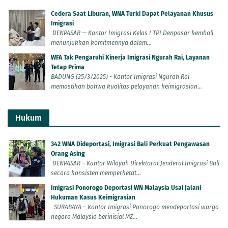
Cedera Saat Liburan, WNA Turki Dapat Pelayanan Khusus
Imigrasi
DENPASAR — Kantor Imigrasi Kelas I TPI Denpasar kembali
menunjukkan komitmennya dalam...
WFA Tak Pengaruhi Kinerja Imigrasi Ngurah Rai, Layanan
Tetap Prima
BADUNG (25/3/2025) - Kantor Imigrasi Ngurah Rai
memastikan bahwa kualitas pelayanan keimigrasian...
Hukum
342 WNA Dideportasi, Imigrasi Bali Perkuat Pengawasan
Orang Asing
DENPASAR – Kantor Wilayah Direktorat Jenderal Imigrasi Bali
secara konsisten memperketat...
Imigrasi Ponorogo Deportasi WN Malaysia Usai Jalani
Hukuman Kasus Keimigrasian
SURABAYA – Kantor Imigrasi Ponorogo mendeportasi warga
negara Malaysia berinisial MZ...