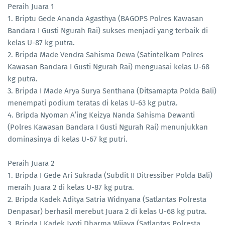
Peraih Juara 1
1. Briptu Gede Ananda Agasthya (BAGOPS Polres Kawasan
Bandara I Gusti Ngurah Rai) sukses menjadi yang terbaik di
kelas U-87 kg putra.
2. Bripda Made Vendra Sahisma Dewa (Satintelkam Polres
Kawasan Bandara I Gusti Ngurah Rai) menguasai kelas U-68
kg putra.
3. Bripda I Made Arya Surya Senthana (Ditsamapta Polda Bali)
menempati podium teratas di kelas U-63 kg putra.
4. Bripda Nyoman A’ing Keizya Nanda Sahisma Dewanti
(Polres Kawasan Bandara I Gusti Ngurah Rai) menunjukkan
dominasinya di kelas U-67 kg putri.
Peraih Juara 2
1. Bripda I Gede Ari Sukrada (Subdit II Ditressiber Polda Bali)
meraih Juara 2 di kelas U-87 kg putra.
2. Bripda Kadek Aditya Satria Widnyana (Satlantas Polresta
Denpasar) berhasil merebut Juara 2 di kelas U-68 kg putra.
3. Bripda I Kadek Jyoti Dharma Wijaya (Satlantas Polresta