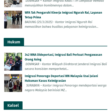
DENPASAR — Kantor Imigrasi Kelas I TPI Denpasar kembali
menunjukkan komitmennya dalam...
WFA Tak Pengaruhi Kinerja Imigrasi Ngurah Rai, Layanan
Tetap Prima
BADUNG (25/3/2025) - Kantor Imigrasi Ngurah Rai
memastikan bahwa kualitas pelayanan keimigrasian...
Hukum
342 WNA Dideportasi, Imigrasi Bali Perkuat Pengawasan
Orang Asing
DENPASAR – Kantor Wilayah Direktorat Jenderal Imigrasi Bali
secara konsisten memperketat...
Imigrasi Ponorogo Deportasi WN Malaysia Usai Jalani
Hukuman Kasus Keimigrasian
SURABAYA – Kantor Imigrasi Ponorogo mendeportasi warga
negara Malaysia berinisial MZ...
Kalsel