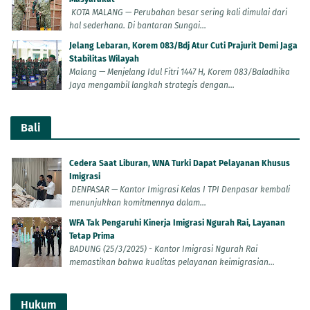
KOTA MALANG — Perubahan besar sering kali dimulai dari
hal sederhana. Di bantaran Sungai...
Jelang Lebaran, Korem 083/Bdj Atur Cuti Prajurit Demi Jaga
Stabilitas Wilayah
Malang — Menjelang Idul Fitri 1447 H, Korem 083/Baladhika
Jaya mengambil langkah strategis dengan...
Bali
Cedera Saat Liburan, WNA Turki Dapat Pelayanan Khusus
Imigrasi
DENPASAR — Kantor Imigrasi Kelas I TPI Denpasar kembali
menunjukkan komitmennya dalam...
WFA Tak Pengaruhi Kinerja Imigrasi Ngurah Rai, Layanan
Tetap Prima
BADUNG (25/3/2025) - Kantor Imigrasi Ngurah Rai
memastikan bahwa kualitas pelayanan keimigrasian...
Hukum