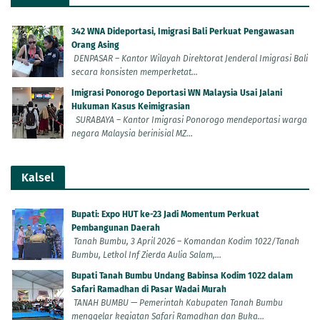
342 WNA Dideportasi, Imigrasi Bali Perkuat Pengawasan
Orang Asing
DENPASAR – Kantor Wilayah Direktorat Jenderal Imigrasi Bali
secara konsisten memperketat...
Imigrasi Ponorogo Deportasi WN Malaysia Usai Jalani
Hukuman Kasus Keimigrasian
SURABAYA – Kantor Imigrasi Ponorogo mendeportasi warga
negara Malaysia berinisial MZ...
Kalsel
Bupati: Expo HUT ke-23 Jadi Momentum Perkuat
Pembangunan Daerah
Tanah Bumbu, 3 April 2026 – Komandan Kodim 1022/Tanah
Bumbu, Letkol Inf Zierda Aulia Salam,...
Bupati Tanah Bumbu Undang Babinsa Kodim 1022 dalam
Safari Ramadhan di Pasar Wadai Murah
TANAH BUMBU — Pemerintah Kabupaten Tanah Bumbu
menggelar kegiatan Safari Ramadhan dan Buka...