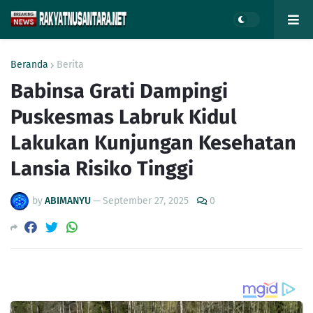
Beranda
Berita
Babinsa Grati Dampingi
Puskesmas Labruk Kidul
Lakukan Kunjungan Kesehatan
Lansia Risiko Tinggi
by
ABIMANYU
—
September 27, 2025
0