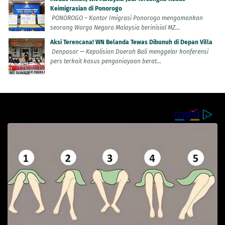
Keimigrasian di Ponorogo
PONOROGO – Kantor Imigrasi Ponorogo mengamankan
seorang Warga Negara Malaysia berinisial MZ...
Aksi Terencana! WN Belanda Tewas Dibunuh di Depan Villa
Denpasar — Kepolisian Daerah Bali menggelar konferensi
pers terkait kasus penganiayaan berat...