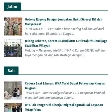
Jatim
Gotong Royong Bangun Jembatan, Bukti Sinergi TNI dan
Masyarakat
KOTA MALANG — Perubahan besar sering kali dimulai dari
hal sederhana. Di bantaran Sungai...
Jelang Lebaran, Korem 083/Bdj Atur Cuti Prajurit Demi Jaga
Stabilitas Wilayah
Malang — Menjelang Idul Fitri 1447 H, Korem 083/Baladhika
Jaya mengambil langkah strategis dengan...
Bali
Cedera Saat Liburan, WNA Turki Dapat Pelayanan Khusus
Imigrasi
DENPASAR — Kantor Imigrasi Kelas I TPI Denpasar kembali
menunjukkan komitmennya dalam...
WFA Tak Pengaruhi Kinerja Imigrasi Ngurah Rai, Layanan
Tetap Prima