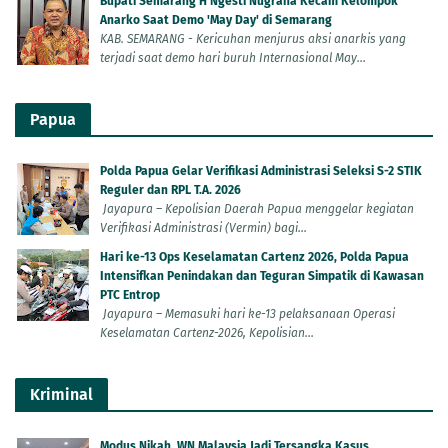
Bupati Semarang H Ngesti Nugraha Kecam Kelompok
Anarko Saat Demo 'May Day' di Semarang
KAB. SEMARANG - Kericuhan menjurus aksi anarkis yang
terjadi saat demo hari buruh Internasional May...
Papua
Polda Papua Gelar Verifikasi Administrasi Seleksi S-2 STIK
Reguler dan RPL T.A. 2026
Jayapura – Kepolisian Daerah Papua menggelar kegiatan
Verifikasi Administrasi (Vermin) bagi...
Hari ke-13 Ops Keselamatan Cartenz 2026, Polda Papua
Intensifkan Penindakan dan Teguran Simpatik di Kawasan
PTC Entrop
Jayapura – Memasuki hari ke-13 pelaksanaan Operasi
Keselamatan Cartenz-2026, Kepolisian...
Kriminal
Modus Nikah, WN Malaysia Jadi Tersangka Kasus