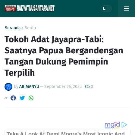
Beranda
Berita
Tokoh Adat Jayapra-Tabi:
Saatnya Papua Bergandengan
Tangan Dukung Pemimpin
Terpilih
by
ABIMANYU
—
September 26, 2025
0