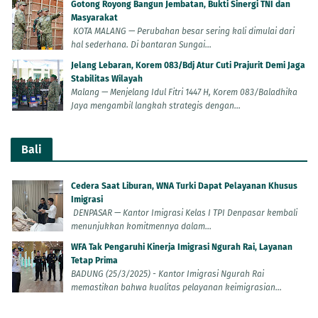
Gotong Royong Bangun Jembatan, Bukti Sinergi TNI dan
Masyarakat
KOTA MALANG — Perubahan besar sering kali dimulai dari
hal sederhana. Di bantaran Sungai...
Jelang Lebaran, Korem 083/Bdj Atur Cuti Prajurit Demi Jaga
Stabilitas Wilayah
Malang — Menjelang Idul Fitri 1447 H, Korem 083/Baladhika
Jaya mengambil langkah strategis dengan...
Bali
Cedera Saat Liburan, WNA Turki Dapat Pelayanan Khusus
Imigrasi
DENPASAR — Kantor Imigrasi Kelas I TPI Denpasar kembali
menunjukkan komitmennya dalam...
WFA Tak Pengaruhi Kinerja Imigrasi Ngurah Rai, Layanan
Tetap Prima
BADUNG (25/3/2025) - Kantor Imigrasi Ngurah Rai
memastikan bahwa kualitas pelayanan keimigrasian...