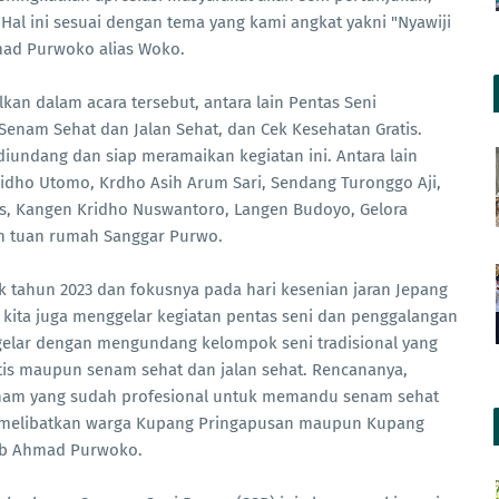
Hal ini sesuai dengan tema yang kami angkat yakni "Nyawiji
Ahmad Purwoko alias Woko.
kan dalam acara tersebut, antara lain Pentas Seni
 Senam Sehat dan Jalan Sehat, dan Cek Kesehatan Gratis.
diundang dan siap meramaikan kegiatan ini. Antara lain
idho Utomo, Krdho Asih Arum Sari, Sendang Turonggo Aji,
s, Kangen Kridho Nuswantoro, Langen Budoyo, Gelora
dan tuan rumah Sanggar Purwo.
ak tahun 2023 dan fokusnya pada hari kesenian jaran Jepang
ri, kita juga menggelar kegiatan pentas seni dan penggalangan
a gelar dengan mengundang kelompok seni tradisional yang
atis maupun senam sehat dan jalan sehat. Rencananya,
senam yang sudah profesional untuk memandu senam sehat
ang melibatkan warga Kupang Pringapusan maupun Kupang
rab Ahmad Purwoko.