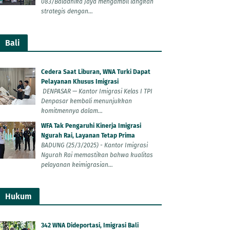
083/Baladhika Jaya mengambil langkah
strategis dengan...
Bali
Cedera Saat Liburan, WNA Turki Dapat
Pelayanan Khusus Imigrasi
DENPASAR — Kantor Imigrasi Kelas I TPI
Denpasar kembali menunjukkan
komitmennya dalam...
WFA Tak Pengaruhi Kinerja Imigrasi
Ngurah Rai, Layanan Tetap Prima
BADUNG (25/3/2025) - Kantor Imigrasi
Ngurah Rai memastikan bahwa kualitas
pelayanan keimigrasian...
Hukum
342 WNA Dideportasi, Imigrasi Bali