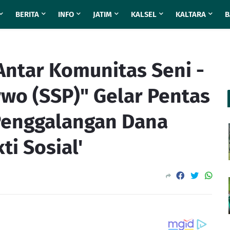
BERITA
INFO
JATIM
KALSEL
KALTARA
B
 Antar Komunitas Seni -
rwo (SSP)" Gelar Pentas
 Penggalangan Dana
ti Sosial'