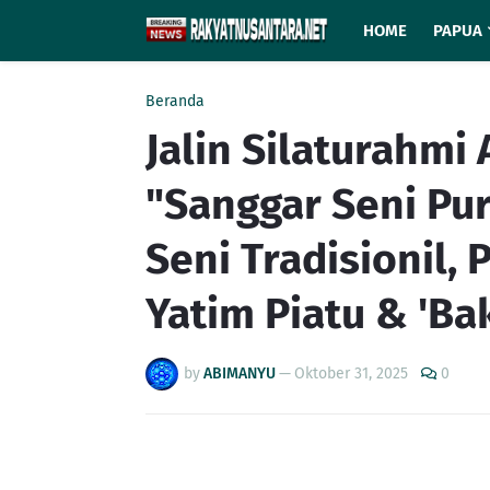
HOME
PAPUA
Beranda
Jalin Silaturahmi
"Sanggar Seni Pu
Seni Tradisionil,
Yatim Piatu & 'Bak
by
ABIMANYU
—
Oktober 31, 2025
0