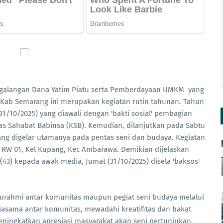
ggalangan Dana Yatim Piatu serta Pemberdayaan UMKM yang
 Kab Semarang ini merupakan kegiatan rutin tahunan. Tahun
 (31/10/2025) yang diawali dengan 'bakti sosial' pembagian
s Sahabat Babinsa (KSB). Kemudian, dilanjutkan pada Sabtu
yang digelar utamanya pada pentas seni dan budaya. Kegiatan
3 RW 01, Kel Kupang, Kec Ambarawa. Demikian dijelaskan
43) kepada awak media, Jumat (31/10/2025) disela 'baksos'
laturahmi antar komunitas maupun pegiat seni budaya melalui
asama antar komunitas, mewadahi kreatifitas dan bakat
eningkatkan apresiasi masyarakat akan seni pertunjukan,