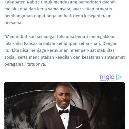
Kabupaten Nabire untuk mendukung pemerintah daerah
melalui doa dan kerja sama nyata, agar setiap program
pembangunan dapat berjalan baik demi kesejahteraan
bersama.
“Menumbuhkan semangat toleransi berarti menegakkan
nilai-nilai Pancasila dalam kehidupan sehari-hari. Dengan
itu, kita bisa menjaga kerukunan, memperkuat stabilitas
sosial, serta menciptakan keadilan dan kesetaraan antarumat
beragama,” tutupnya.