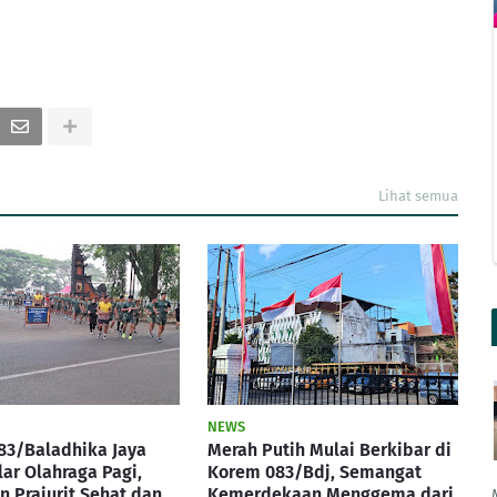
Lihat semua
NEWS
83/Baladhika Jaya
Merah Putih Mulai Berkibar di
lar Olahraga Pagi,
Korem 083/Bdj, Semangat
 Prajurit Sehat dan
Kemerdekaan Menggema dari