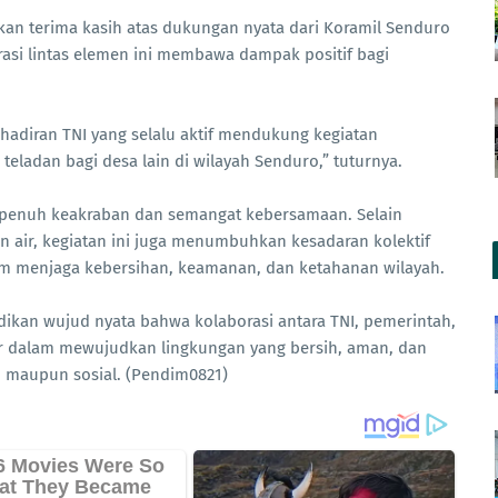
an terima kasih atas dukungan nyata dari Koramil Senduro
asi lintas elemen ini membawa dampak positif bagi
adiran TNI yang selalu aktif mendukung kegiatan
eladan bagi desa lain di wilayah Senduro,” tuturnya.
a penuh keakraban dan semangat kebersamaan. Selain
n air, kegiatan ini juga menumbuhkan kesadaran kolektif
lam menjaga kebersihan, keamanan, dan ketahanan wilayah.
adikan wujud nyata bahwa kolaborasi antara TNI, pemerintah,
r dalam mewujudkan lingkungan yang bersih, aman, dan
m maupun sosial. (Pendim0821)