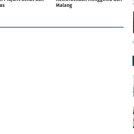
as
Malang