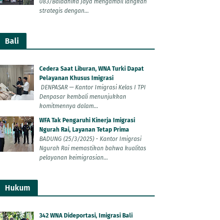
083/Baladhika Jaya mengambil langkah
strategis dengan...
Bali
Cedera Saat Liburan, WNA Turki Dapat
Pelayanan Khusus Imigrasi
DENPASAR — Kantor Imigrasi Kelas I TPI
Denpasar kembali menunjukkan
komitmennya dalam...
WFA Tak Pengaruhi Kinerja Imigrasi
Ngurah Rai, Layanan Tetap Prima
BADUNG (25/3/2025) - Kantor Imigrasi
Ngurah Rai memastikan bahwa kualitas
pelayanan keimigrasian...
Hukum
342 WNA Dideportasi, Imigrasi Bali