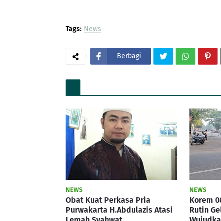
Tags:
News
Berbagi
NEWS
NEWS
Obat Kuat Perkasa Pria
Korem 0
Purwakarta H.Abdulazis Atasi
Rutin Ge
Lemah Syahwat
Wujudkan