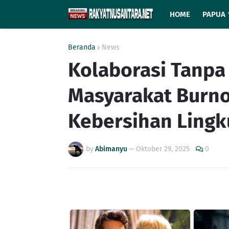
HOME
PAPUA
Beranda
News
Kolaborasi Tanpa 
Masyarakat Burn
Kebersihan Ling
by
Abimanyu
—
Oktober 29, 2025
0