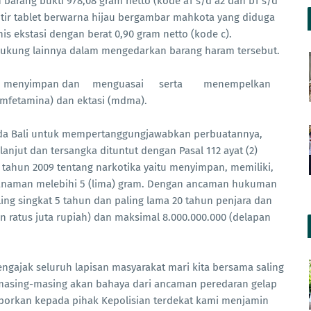
barang bukti 978,08 gram netto (kode a1 s/d a2 dan b1 s/d
 butir tablet berwarna hijau bergambar mahkota yang diduga
s ekstasi dengan berat 0,90 gram netto (kode c).
dukung lainnya dalam mengedarkan barang haram tersebut.
menyimpan dan
menguasai
serta
menempelkan
amfetamina) dan ektasi (mdma).
olda Bali untuk mempertanggungjawabkan perbuatannya,
njut dan tersangka dituntut dengan Pasal 112 ayat (2)
ahun 2009 tentang narkotika yaitu menyimpan, memiliki,
tanaman melebihi 5 (lima) gram. Dengan ancaman hukuman
ing singkat 5 tahun dan paling lama 20 tahun penjara dan
n ratus juta rupiah) dan maksimal 8.000.000.000 (delapan
ngajak seluruh lapisan masyarakat mari kita bersama saling
masing-masing akan bahaya dari ancaman peredaran gelap
porkan kepada pihak Kepolisian terdekat kami menjamin