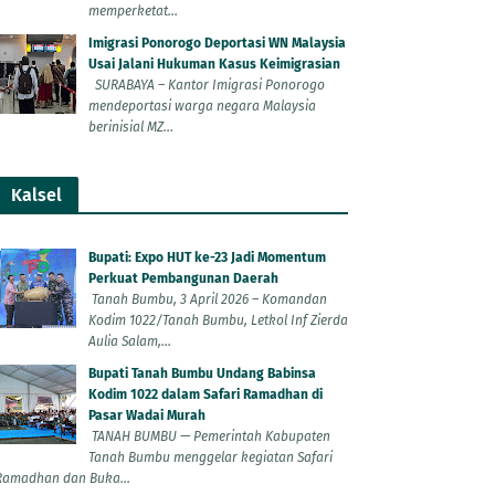
memperketat...
Imigrasi Ponorogo Deportasi WN Malaysia
Usai Jalani Hukuman Kasus Keimigrasian
SURABAYA – Kantor Imigrasi Ponorogo
mendeportasi warga negara Malaysia
berinisial MZ...
Kalsel
Bupati: Expo HUT ke-23 Jadi Momentum
Perkuat Pembangunan Daerah
Tanah Bumbu, 3 April 2026 – Komandan
Kodim 1022/Tanah Bumbu, Letkol Inf Zierda
Aulia Salam,...
Bupati Tanah Bumbu Undang Babinsa
Kodim 1022 dalam Safari Ramadhan di
Pasar Wadai Murah
TANAH BUMBU — Pemerintah Kabupaten
Tanah Bumbu menggelar kegiatan Safari
Ramadhan dan Buka...