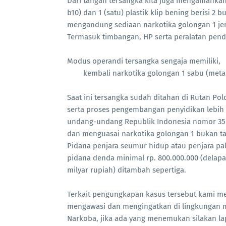
Dari tangan tersangka kita juga mengamankan 
b10) dan 1 (satu) plastik klip bening berisi 2
mengandung sediaan narkotika golongan 1 jeni
Termasuk timbangan, HP serta peralatan pen
Modus operandi tersangka sengaja memiliki,
kembali narkotika golongan 1 sabu (met
Saat ini tersangka sudah ditahan di Rutan P
serta proses pengembangan penyidikan lebih la
undang-undang Republik Indonesia nomor 35 t
dan menguasai narkotika golongan 1 bukan 
Pidana penjara seumur hidup atau penjara pal
pidana denda minimal rp. 800.000.000 (delapa
milyar rupiah) ditambah sepertiga.
Terkait pengungkapan kasus tersebut kami me
mengawasi dan mengingatkan di lingkungan 
Narkoba, jika ada yang menemukan silakan la