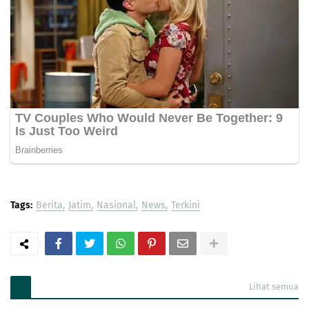
Tags:
Berita
Jatim
Nasional
News
Terkini
Lihat semua