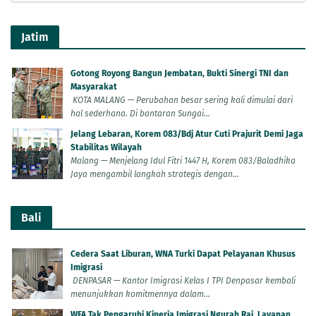
Jatim
Gotong Royong Bangun Jembatan, Bukti Sinergi TNI dan
Masyarakat
KOTA MALANG — Perubahan besar sering kali dimulai dari
hal sederhana. Di bantaran Sungai...
Jelang Lebaran, Korem 083/Bdj Atur Cuti Prajurit Demi Jaga
Stabilitas Wilayah
Malang — Menjelang Idul Fitri 1447 H, Korem 083/Baladhika
Jaya mengambil langkah strategis dengan...
Bali
Cedera Saat Liburan, WNA Turki Dapat Pelayanan Khusus
Imigrasi
DENPASAR — Kantor Imigrasi Kelas I TPI Denpasar kembali
menunjukkan komitmennya dalam...
WFA Tak Pengaruhi Kinerja Imigrasi Ngurah Rai, Layanan