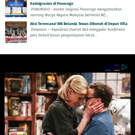
Keimigrasian di Ponorogo
PONOROGO – Kantor Imigrasi Ponorogo mengamankan
seorang Warga Negara Malaysia berinisial MZ...
Aksi Terencana! WN Belanda Tewas Dibunuh di Depan Villa
Denpasar — Kepolisian Daerah Bali menggelar konferensi
pers terkait kasus penganiayaan berat...