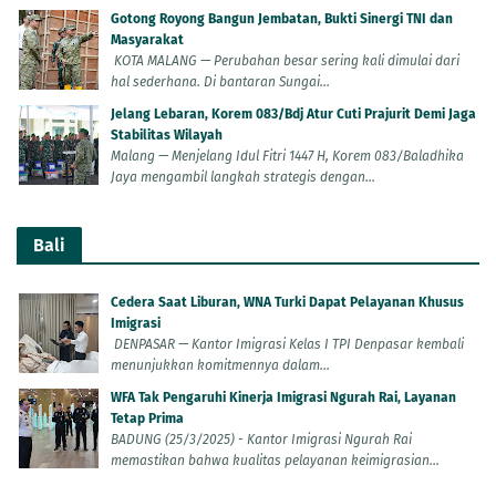
Gotong Royong Bangun Jembatan, Bukti Sinergi TNI dan
Masyarakat
KOTA MALANG — Perubahan besar sering kali dimulai dari
hal sederhana. Di bantaran Sungai...
Jelang Lebaran, Korem 083/Bdj Atur Cuti Prajurit Demi Jaga
Stabilitas Wilayah
Malang — Menjelang Idul Fitri 1447 H, Korem 083/Baladhika
Jaya mengambil langkah strategis dengan...
Bali
Cedera Saat Liburan, WNA Turki Dapat Pelayanan Khusus
Imigrasi
DENPASAR — Kantor Imigrasi Kelas I TPI Denpasar kembali
menunjukkan komitmennya dalam...
WFA Tak Pengaruhi Kinerja Imigrasi Ngurah Rai, Layanan
Tetap Prima
BADUNG (25/3/2025) - Kantor Imigrasi Ngurah Rai
memastikan bahwa kualitas pelayanan keimigrasian...