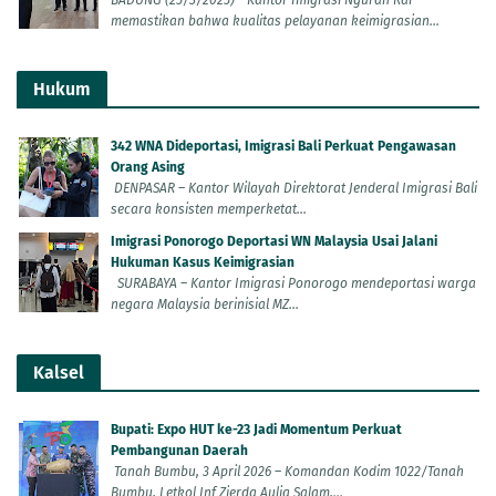
BADUNG (25/3/2025) - Kantor Imigrasi Ngurah Rai
memastikan bahwa kualitas pelayanan keimigrasian...
Hukum
342 WNA Dideportasi, Imigrasi Bali Perkuat Pengawasan
Orang Asing
DENPASAR – Kantor Wilayah Direktorat Jenderal Imigrasi Bali
secara konsisten memperketat...
Imigrasi Ponorogo Deportasi WN Malaysia Usai Jalani
Hukuman Kasus Keimigrasian
SURABAYA – Kantor Imigrasi Ponorogo mendeportasi warga
negara Malaysia berinisial MZ...
Kalsel
Bupati: Expo HUT ke-23 Jadi Momentum Perkuat
Pembangunan Daerah
Tanah Bumbu, 3 April 2026 – Komandan Kodim 1022/Tanah
Bumbu, Letkol Inf Zierda Aulia Salam,...