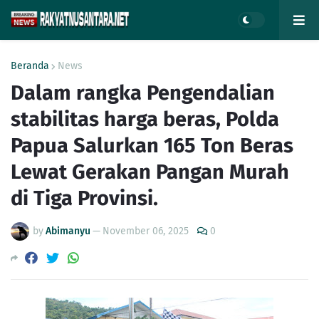
Beranda
News
Dalam rangka Pengendalian
stabilitas harga beras, Polda
Papua Salurkan 165 Ton Beras
Lewat Gerakan Pangan Murah
di Tiga Provinsi.
by
Abimanyu
—
November 06, 2025
0