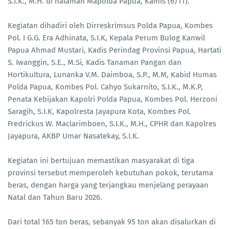
S.I.K., M.H. di halaman Mapolda Papua, Kamis (6/11).
Kegiatan dihadiri oleh Dirreskrimsus Polda Papua, Kombes
Pol. I G.G. Era Adhinata, S.I.K, Kepala Perum Bulog Kanwil
Papua Ahmad Mustari, Kadis Perindag Provinsi Papua, Hartati
S. Iwanggin, S.E., M.Si, Kadis Tanaman Pangan dan
Hortikultura, Lunanka V.M. Daimboa, S.P., M.M, Kabid Humas
Polda Papua, Kombes Pol. Cahyo Sukarnito, S.I.K., M.K.P,
Penata Kebijakan Kapolri Polda Papua, Kombes Pol. Herzoni
Saragih, S.I.K, Kapolresta Jayapura Kota, Kombes Pol.
Fredrickus W. Maclarimboen, S.I.K., M.H., CPHR dan Kapolres
Jayapura, AKBP Umar Nasatekay, S.I.K.
Kegiatan ini bertujuan memastikan masyarakat di tiga
provinsi tersebut memperoleh kebutuhan pokok, terutama
beras, dengan harga yang terjangkau menjelang perayaan
Natal dan Tahun Baru 2026.
Dari total 165 ton beras, sebanyak 95 ton akan disalurkan di