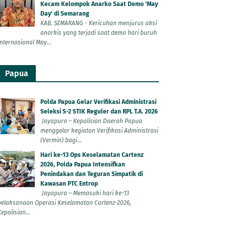
Kecam Kelompok Anarko Saat Demo 'May
Day' di Semarang
KAB. SEMARANG - Kericuhan menjurus aksi
anarkis yang terjadi saat demo hari buruh
Internasional May...
Papua
Polda Papua Gelar Verifikasi Administrasi
Seleksi S-2 STIK Reguler dan RPL T.A. 2026
Jayapura – Kepolisian Daerah Papua
menggelar kegiatan Verifikasi Administrasi
(Vermin) bagi...
Hari ke-13 Ops Keselamatan Cartenz
2026, Polda Papua Intensifkan
Penindakan dan Teguran Simpatik di
Kawasan PTC Entrop
Jayapura – Memasuki hari ke-13
pelaksanaan Operasi Keselamatan Cartenz-2026,
epolisian...