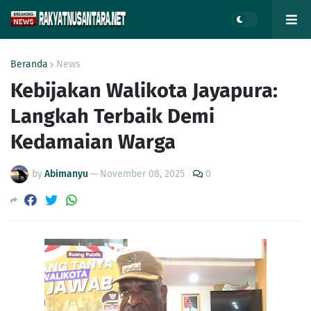
Beranda
News
Kebijakan Walikota Jayapura:
Langkah Terbaik Demi
Kedamaian Warga
by
Abimanyu
—
November 08, 2025
0