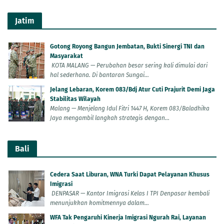
Jatim
Gotong Royong Bangun Jembatan, Bukti Sinergi TNI dan
Masyarakat
KOTA MALANG — Perubahan besar sering kali dimulai dari
hal sederhana. Di bantaran Sungai...
Jelang Lebaran, Korem 083/Bdj Atur Cuti Prajurit Demi Jaga
Stabilitas Wilayah
Malang — Menjelang Idul Fitri 1447 H, Korem 083/Baladhika
Jaya mengambil langkah strategis dengan...
Bali
Cedera Saat Liburan, WNA Turki Dapat Pelayanan Khusus
Imigrasi
DENPASAR — Kantor Imigrasi Kelas I TPI Denpasar kembali
menunjukkan komitmennya dalam...
WFA Tak Pengaruhi Kinerja Imigrasi Ngurah Rai, Layanan