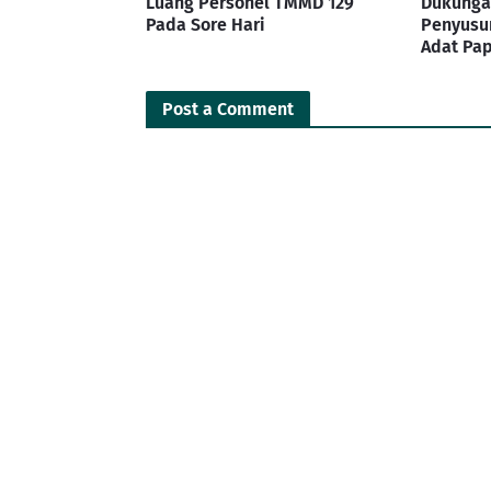
Luang Personel TMMD 129
Dukungan
Pada Sore Hari
Penyusu
Adat Pa
Post a Comment