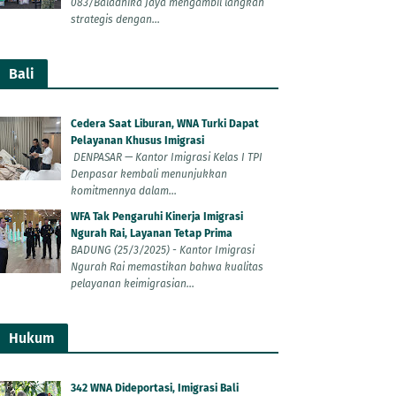
083/Baladhika Jaya mengambil langkah
strategis dengan...
Bali
Cedera Saat Liburan, WNA Turki Dapat
Pelayanan Khusus Imigrasi
DENPASAR — Kantor Imigrasi Kelas I TPI
Denpasar kembali menunjukkan
komitmennya dalam...
WFA Tak Pengaruhi Kinerja Imigrasi
Ngurah Rai, Layanan Tetap Prima
BADUNG (25/3/2025) - Kantor Imigrasi
Ngurah Rai memastikan bahwa kualitas
pelayanan keimigrasian...
Hukum
342 WNA Dideportasi, Imigrasi Bali