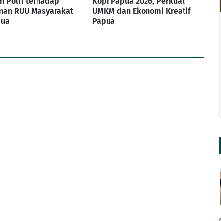
 Polri terhadap
Kopi Papua 2026, Perkuat
nan RUU Masyarakat
UMKM dan Ekonomi Kreatif
pua
Papua