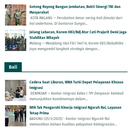
Gotong Royong Bangun Jembatan, Bukti Sinergi TNI dan
Masyarakat
KOTA MALANG — Perubahan besar sering kali dimulai dari
hal sederhana. Di bantaran Sungai...
Jelang Lebaran, Korem 083/Bdj Atur Cuti Prajurit Demi Jaga
Stabilitas Wilayah
Malang — Menjelang Idul Fitri 1447 H, Korem 083/Baladhika
Jaya mengambil langkah strategis dengan...
Bali
Cedera Saat Liburan, WNA Turki Dapat Pelayanan Khusus
Imigrasi
DENPASAR — Kantor Imigrasi Kelas I TPI Denpasar kembali
menunjukkan komitmennya dalam...
WFA Tak Pengaruhi Kinerja Imigrasi Ngurah Rai, Layanan
Tetap Prima
BADUNG (25/3/2025) - Kantor Imigrasi Ngurah Rai
memastikan bahwa kualitas pelayanan keimigrasian...