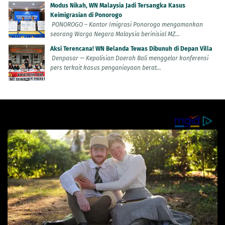
Modus Nikah, WN Malaysia Jadi Tersangka Kasus
Keimigrasian di Ponorogo
PONOROGO – Kantor Imigrasi Ponorogo mengamankan
seorang Warga Negara Malaysia berinisial MZ...
Aksi Terencana! WN Belanda Tewas Dibunuh di Depan Villa
Denpasar — Kepolisian Daerah Bali menggelar konferensi
pers terkait kasus penganiayaan berat...