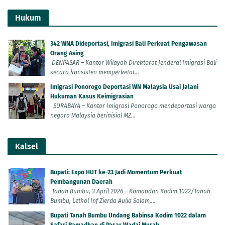
Hukum
342 WNA Dideportasi, Imigrasi Bali Perkuat Pengawasan
Orang Asing
DENPASAR – Kantor Wilayah Direktorat Jenderal Imigrasi Bali
secara konsisten memperketat...
Imigrasi Ponorogo Deportasi WN Malaysia Usai Jalani
Hukuman Kasus Keimigrasian
SURABAYA – Kantor Imigrasi Ponorogo mendeportasi warga
negara Malaysia berinisial MZ...
Kalsel
Bupati: Expo HUT ke-23 Jadi Momentum Perkuat
Pembangunan Daerah
Tanah Bumbu, 3 April 2026 – Komandan Kodim 1022/Tanah
Bumbu, Letkol Inf Zierda Aulia Salam,...
Bupati Tanah Bumbu Undang Babinsa Kodim 1022 dalam
Safari Ramadhan di Pasar Wadai Murah