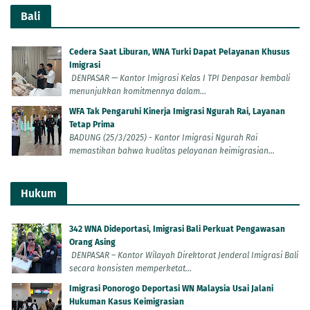
Bali
Cedera Saat Liburan, WNA Turki Dapat Pelayanan Khusus
Imigrasi
DENPASAR — Kantor Imigrasi Kelas I TPI Denpasar kembali
menunjukkan komitmennya dalam...
WFA Tak Pengaruhi Kinerja Imigrasi Ngurah Rai, Layanan
Tetap Prima
BADUNG (25/3/2025) - Kantor Imigrasi Ngurah Rai
memastikan bahwa kualitas pelayanan keimigrasian...
Hukum
342 WNA Dideportasi, Imigrasi Bali Perkuat Pengawasan
Orang Asing
DENPASAR – Kantor Wilayah Direktorat Jenderal Imigrasi Bali
secara konsisten memperketat...
Imigrasi Ponorogo Deportasi WN Malaysia Usai Jalani
Hukuman Kasus Keimigrasian