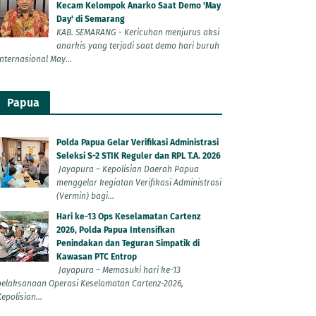
Kecam Kelompok Anarko Saat Demo 'May
Day' di Semarang
KAB. SEMARANG - Kericuhan menjurus aksi
anarkis yang terjadi saat demo hari buruh
Internasional May...
Papua
Polda Papua Gelar Verifikasi Administrasi
Seleksi S-2 STIK Reguler dan RPL T.A. 2026
Jayapura – Kepolisian Daerah Papua
menggelar kegiatan Verifikasi Administrasi
(Vermin) bagi...
Hari ke-13 Ops Keselamatan Cartenz
2026, Polda Papua Intensifkan
Penindakan dan Teguran Simpatik di
Kawasan PTC Entrop
Jayapura – Memasuki hari ke-13
pelaksanaan Operasi Keselamatan Cartenz-2026,
epolisian...