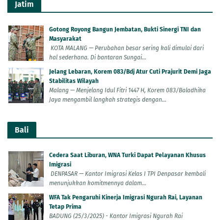
Jatim
Gotong Royong Bangun Jembatan, Bukti Sinergi TNI dan
Masyarakat
KOTA MALANG — Perubahan besar sering kali dimulai dari
hal sederhana. Di bantaran Sungai...
Jelang Lebaran, Korem 083/Bdj Atur Cuti Prajurit Demi Jaga
Stabilitas Wilayah
Malang — Menjelang Idul Fitri 1447 H, Korem 083/Baladhika
Jaya mengambil langkah strategis dengan...
Bali
Cedera Saat Liburan, WNA Turki Dapat Pelayanan Khusus
Imigrasi
DENPASAR — Kantor Imigrasi Kelas I TPI Denpasar kembali
menunjukkan komitmennya dalam...
WFA Tak Pengaruhi Kinerja Imigrasi Ngurah Rai, Layanan
Tetap Prima
BADUNG (25/3/2025) - Kantor Imigrasi Ngurah Rai