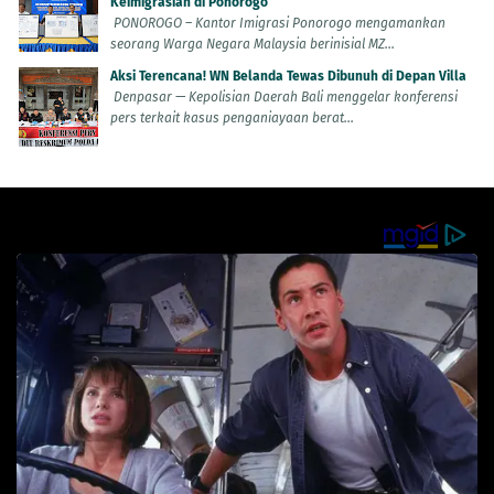
Keimigrasian di Ponorogo
PONOROGO – Kantor Imigrasi Ponorogo mengamankan
seorang Warga Negara Malaysia berinisial MZ...
Aksi Terencana! WN Belanda Tewas Dibunuh di Depan Villa
Denpasar — Kepolisian Daerah Bali menggelar konferensi
pers terkait kasus penganiayaan berat...