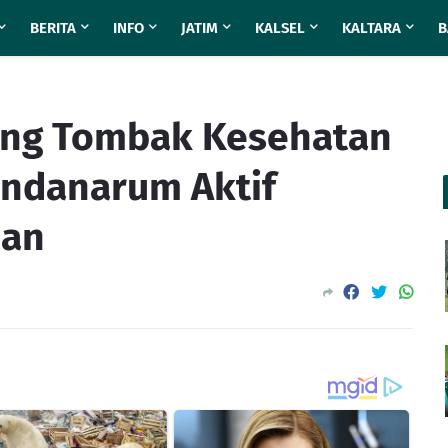
BERITA
INFO
JATIM
KALSEL
KALTARA
B
ung Tombak Kesehatan
andanarum Aktif
nan