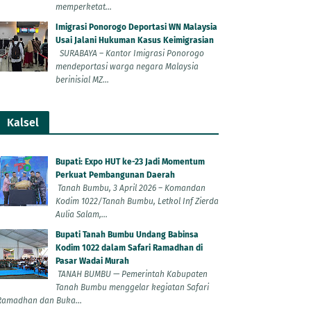
memperketat...
Imigrasi Ponorogo Deportasi WN Malaysia
Usai Jalani Hukuman Kasus Keimigrasian
SURABAYA – Kantor Imigrasi Ponorogo
mendeportasi warga negara Malaysia
berinisial MZ...
Kalsel
Bupati: Expo HUT ke-23 Jadi Momentum
Perkuat Pembangunan Daerah
Tanah Bumbu, 3 April 2026 – Komandan
Kodim 1022/Tanah Bumbu, Letkol Inf Zierda
Aulia Salam,...
Bupati Tanah Bumbu Undang Babinsa
Kodim 1022 dalam Safari Ramadhan di
Pasar Wadai Murah
TANAH BUMBU — Pemerintah Kabupaten
Tanah Bumbu menggelar kegiatan Safari
Ramadhan dan Buka...