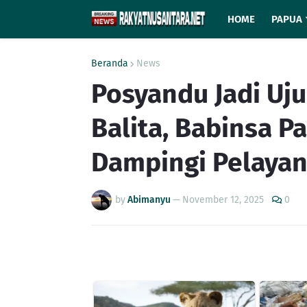
HOME
PAPUA
Beranda
News
Posyandu Jadi Uj
Balita, Babinsa P
Dampingi Pelaya
by
Abimanyu
—
November 12, 2025
0