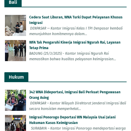
Bali
Cedera Saat Liburan, WNA Turki Dapat Pelayanan Khusus
Imigrasi
DENPASAR — Kantor Imigrasi Kelas I TPI Denpasar kembali
menunjukkan komitmennya dalam...
WFA Tak Pengaruhi Kinerja Imigrasi Ngurah Rai, Layanan
Tetap Prima
BADUNG (25/3/2025) - Kantor Imigrasi Ngurah Rai
memastikan bahwa kualitas pelayanan keimigrasian...
Hukum
342 WNA Dideportasi, Imigrasi Bali Perkuat Pengawasan
Orang Asing
DENPASAR – Kantor Wilayah Direktorat Jenderal Imigrasi Bali
secara konsisten memperketat...
Imigrasi Ponorogo Deportasi WN Malaysia Usai Jalani
Hukuman Kasus Keimigrasian
SURABAYA – Kantor Imigrasi Ponorogo mendeportasi warga