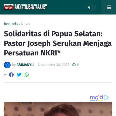
Beranda
News
Solidaritas di Papua Selatan:
Pastor Joseph Serukan Menjaga
Persatuan NKRI*
by
ABIMANYU
—
November 30, 2025
0