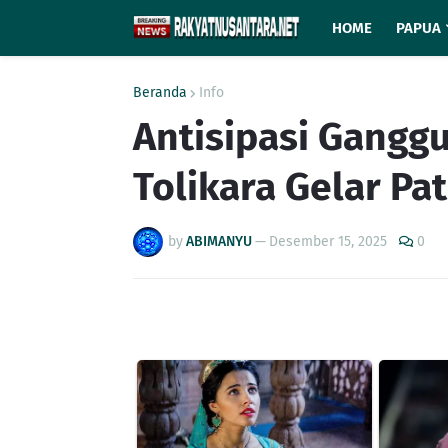
HOME
PAPUA
Beranda
Info
Antisipasi Gangg
Tolikara Gelar Pa
by
ABIMANYU
—
Desember 15, 2025
0