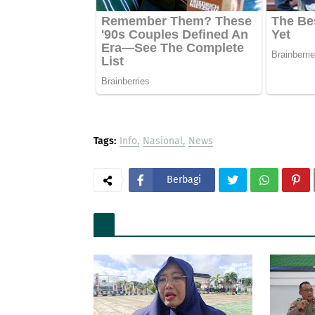
Tags:
Info
Nasional
News
Berbagi