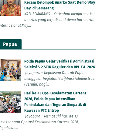
Kecam Kelompok Anarko Saat Demo 'May
Day' di Semarang
KAB. SEMARANG - Kericuhan menjurus aksi
anarkis yang terjadi saat demo hari buruh
Internasional May...
Papua
Polda Papua Gelar Verifikasi Administrasi
Seleksi S-2 STIK Reguler dan RPL T.A. 2026
Jayapura – Kepolisian Daerah Papua
menggelar kegiatan Verifikasi Administrasi
(Vermin) bagi...
Hari ke-13 Ops Keselamatan Cartenz
2026, Polda Papua Intensifkan
Penindakan dan Teguran Simpatik di
Kawasan PTC Entrop
Jayapura – Memasuki hari ke-13
pelaksanaan Operasi Keselamatan Cartenz-2026,
epolisian...