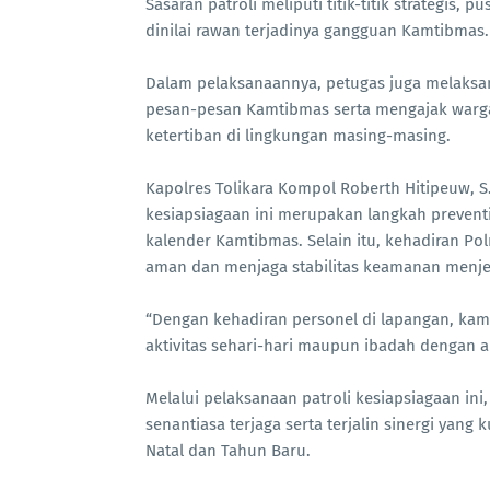
Sasaran patroli meliputi titik-titik strategis, 
dinilai rawan terjadinya gangguan Kamtibmas.
Dalam pelaksanaannya, petugas juga melaks
pesan-pesan Kamtibmas serta mengajak warg
ketertiban di lingkungan masing-masing.
Kapolres Tolikara Kompol Roberth Hitipeuw, S
kesiapsiagaan ini merupakan langkah preventi
kalender Kamtibmas. Selain itu, kehadiran Po
aman dan menjaga stabilitas keamanan menjel
“Dengan kehadiran personel di lapangan, ka
aktivitas sehari-hari maupun ibadah dengan a
Melalui pelaksanaan patroli kesiapsiagaan ini
senantiasa terjaga serta terjalin sinergi yan
Natal dan Tahun Baru.