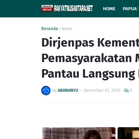
HOME
PAPUA
Beranda
News
Dirjenpas Kement
Pemasyarakatan M
Pantau Langsung 
by
ABIMANYU
—
Desember 01, 2025
0