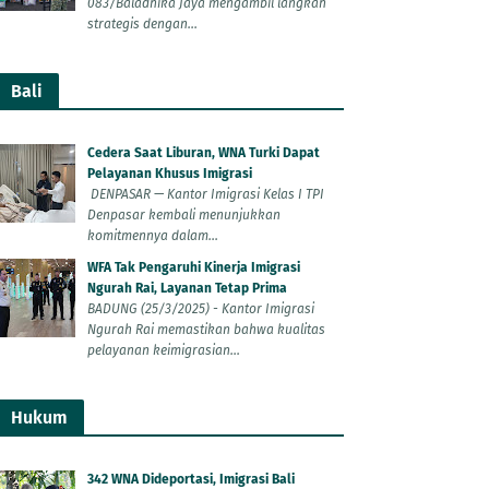
083/Baladhika Jaya mengambil langkah
strategis dengan...
Bali
Cedera Saat Liburan, WNA Turki Dapat
Pelayanan Khusus Imigrasi
DENPASAR — Kantor Imigrasi Kelas I TPI
Denpasar kembali menunjukkan
komitmennya dalam...
WFA Tak Pengaruhi Kinerja Imigrasi
Ngurah Rai, Layanan Tetap Prima
BADUNG (25/3/2025) - Kantor Imigrasi
Ngurah Rai memastikan bahwa kualitas
pelayanan keimigrasian...
Hukum
342 WNA Dideportasi, Imigrasi Bali