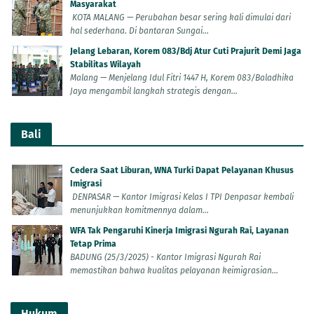
Masyarakat
KOTA MALANG — Perubahan besar sering kali dimulai dari
hal sederhana. Di bantaran Sungai...
Jelang Lebaran, Korem 083/Bdj Atur Cuti Prajurit Demi Jaga
Stabilitas Wilayah
Malang — Menjelang Idul Fitri 1447 H, Korem 083/Baladhika
Jaya mengambil langkah strategis dengan...
Bali
Cedera Saat Liburan, WNA Turki Dapat Pelayanan Khusus
Imigrasi
DENPASAR — Kantor Imigrasi Kelas I TPI Denpasar kembali
menunjukkan komitmennya dalam...
WFA Tak Pengaruhi Kinerja Imigrasi Ngurah Rai, Layanan
Tetap Prima
BADUNG (25/3/2025) - Kantor Imigrasi Ngurah Rai
memastikan bahwa kualitas pelayanan keimigrasian...
Hukum