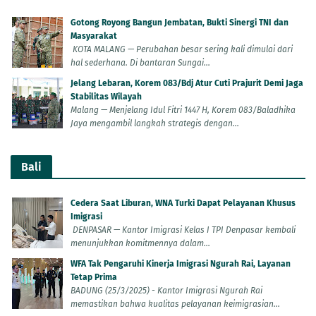
Gotong Royong Bangun Jembatan, Bukti Sinergi TNI dan
Masyarakat
KOTA MALANG — Perubahan besar sering kali dimulai dari
hal sederhana. Di bantaran Sungai...
Jelang Lebaran, Korem 083/Bdj Atur Cuti Prajurit Demi Jaga
Stabilitas Wilayah
Malang — Menjelang Idul Fitri 1447 H, Korem 083/Baladhika
Jaya mengambil langkah strategis dengan...
Bali
Cedera Saat Liburan, WNA Turki Dapat Pelayanan Khusus
Imigrasi
DENPASAR — Kantor Imigrasi Kelas I TPI Denpasar kembali
menunjukkan komitmennya dalam...
WFA Tak Pengaruhi Kinerja Imigrasi Ngurah Rai, Layanan
Tetap Prima
BADUNG (25/3/2025) - Kantor Imigrasi Ngurah Rai
memastikan bahwa kualitas pelayanan keimigrasian...