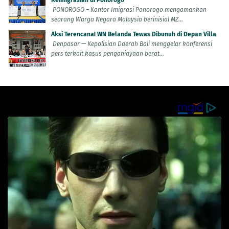
Keimigrasian di Ponorogo
PONOROGO – Kantor Imigrasi Ponorogo mengamankan
seorang Warga Negara Malaysia berinisial MZ...
Aksi Terencana! WN Belanda Tewas Dibunuh di Depan Villa
Denpasar — Kepolisian Daerah Bali menggelar konferensi
pers terkait kasus penganiayaan berat...