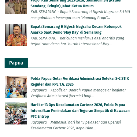
Projo' Kab Semarang 2025-2028, Samsudin SH (Kades
Sendang, Bringin) Jabat Ketua Umum
KAB. SEMARANG - Bupati Semarang H Ngesti Nugraha SH MH
mengukuhkan kepengurusan "Hamong Projo"...
Bupati Semarang H Ngesti Nugraha Kecam Kelompok
Anarko Saat Demo 'May Day' di Semarang
KAB. SEMARANG - Kericuhan menjurus aksi anarkis yang
terjadi saat demo hari buruh Internasional May...
Papua
Polda Papua Gelar Verifikasi Administrasi Seleksi S-2 STIK
Reguler dan RPL T.A. 2026
Jayapura – Kepolisian Daerah Papua menggelar kegiatan
Verifikasi Administrasi (Vermin) bagi...
Hari ke-13 Ops Keselamatan Cartenz 2026, Polda Papua
Intensifkan Penindakan dan Teguran Simpatik di Kawasan
PTC Entrop
Jayapura – Memasuki hari ke-13 pelaksanaan Operasi
Keselamatan Cartenz-2026, Kepolisian...