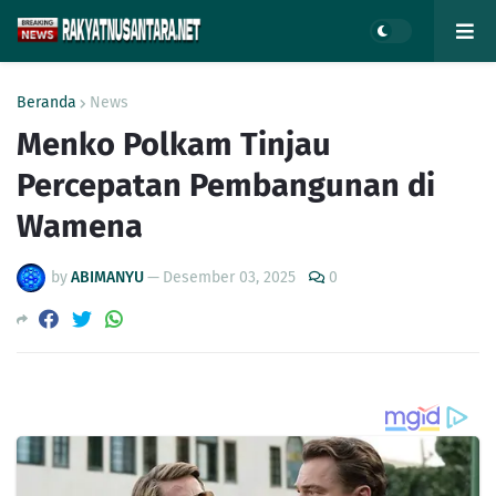
Beranda
News
Menko Polkam Tinjau
Percepatan Pembangunan di
Wamena
by
ABIMANYU
—
Desember 03, 2025
0