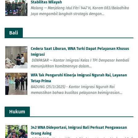
Stabilitas Wilayah
Malang — Menjelang Idul Fitri 1447 H, Korem 083/Baladhika
Jaya mengambil langkah strategis dengan...
Bali
Cedera Saat Liburan, WNA Turki Dapat Pelayanan Khusus
Imigrasi
DENPASAR — Kantor Imigrasi Kelas I TPI Denpasar kembali
menunjukkan komitmennya dalam...
WFA Tak Pengaruhi Kinerja Imigrasi Ngurah Rai, Layanan
Tetap Prima
BADUNG (25/3/2025) - Kantor Imigrasi Ngurah Rai
memastikan bahwa kualitas pelayanan keimigrasian...
Hukum
342 WNA Dideportasi, Imigrasi Bali Perkuat Pengawasan
Orang Asing