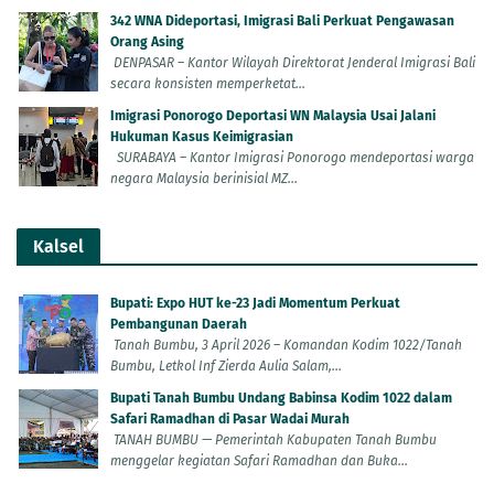
342 WNA Dideportasi, Imigrasi Bali Perkuat Pengawasan
Orang Asing
DENPASAR – Kantor Wilayah Direktorat Jenderal Imigrasi Bali
secara konsisten memperketat...
Imigrasi Ponorogo Deportasi WN Malaysia Usai Jalani
Hukuman Kasus Keimigrasian
SURABAYA – Kantor Imigrasi Ponorogo mendeportasi warga
negara Malaysia berinisial MZ...
Kalsel
Bupati: Expo HUT ke-23 Jadi Momentum Perkuat
Pembangunan Daerah
Tanah Bumbu, 3 April 2026 – Komandan Kodim 1022/Tanah
Bumbu, Letkol Inf Zierda Aulia Salam,...
Bupati Tanah Bumbu Undang Babinsa Kodim 1022 dalam
Safari Ramadhan di Pasar Wadai Murah
TANAH BUMBU — Pemerintah Kabupaten Tanah Bumbu
menggelar kegiatan Safari Ramadhan dan Buka...