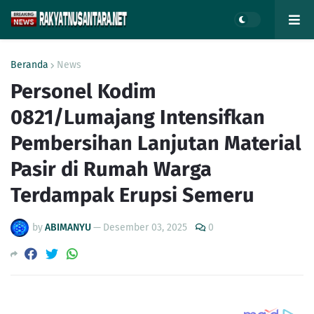
Beranda
News
Personel Kodim
0821/Lumajang Intensifkan
Pembersihan Lanjutan Material
Pasir di Rumah Warga
Terdampak Erupsi Semeru
by
ABIMANYU
—
Desember 03, 2025
0