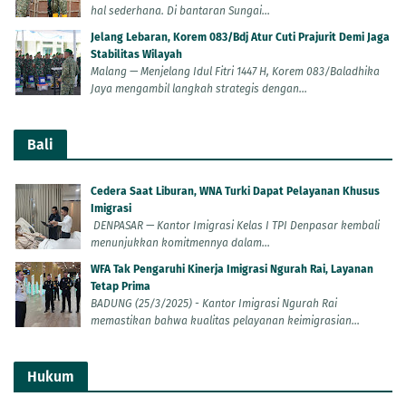
hal sederhana. Di bantaran Sungai...
Jelang Lebaran, Korem 083/Bdj Atur Cuti Prajurit Demi Jaga
Stabilitas Wilayah
Malang — Menjelang Idul Fitri 1447 H, Korem 083/Baladhika
Jaya mengambil langkah strategis dengan...
Bali
Cedera Saat Liburan, WNA Turki Dapat Pelayanan Khusus
Imigrasi
DENPASAR — Kantor Imigrasi Kelas I TPI Denpasar kembali
menunjukkan komitmennya dalam...
WFA Tak Pengaruhi Kinerja Imigrasi Ngurah Rai, Layanan
Tetap Prima
BADUNG (25/3/2025) - Kantor Imigrasi Ngurah Rai
memastikan bahwa kualitas pelayanan keimigrasian...
Hukum