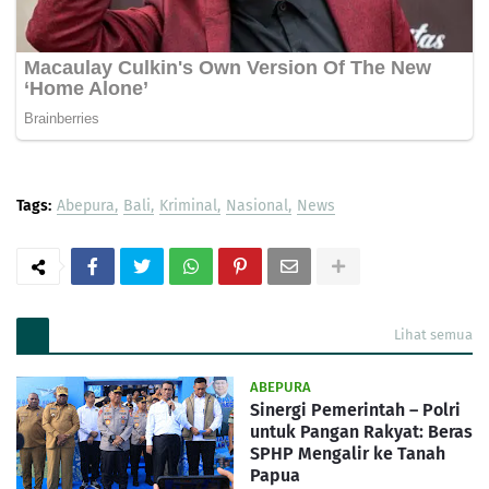
Tags:
Abepura
Bali
Kriminal
Nasional
News
Lihat semua
ABEPURA
Sinergi Pemerintah – Polri
untuk Pangan Rakyat: Beras
SPHP Mengalir ke Tanah
Papua