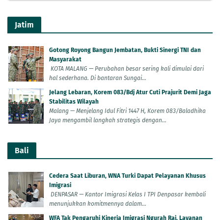
Jatim
Gotong Royong Bangun Jembatan, Bukti Sinergi TNI dan
Masyarakat
KOTA MALANG — Perubahan besar sering kali dimulai dari
hal sederhana. Di bantaran Sungai...
Jelang Lebaran, Korem 083/Bdj Atur Cuti Prajurit Demi Jaga
Stabilitas Wilayah
Malang — Menjelang Idul Fitri 1447 H, Korem 083/Baladhika
Jaya mengambil langkah strategis dengan...
Bali
Cedera Saat Liburan, WNA Turki Dapat Pelayanan Khusus
Imigrasi
DENPASAR — Kantor Imigrasi Kelas I TPI Denpasar kembali
menunjukkan komitmennya dalam...
WFA Tak Pengaruhi Kinerja Imigrasi Ngurah Rai, Layanan