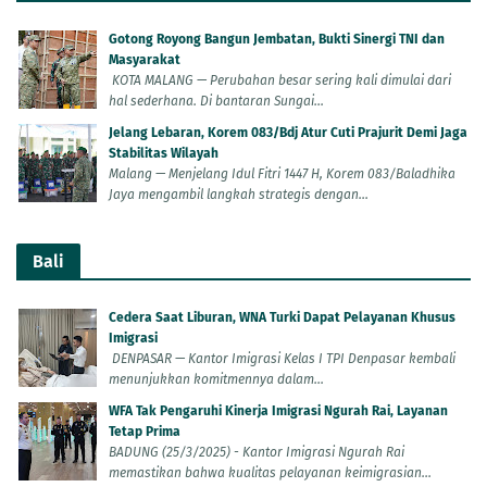
Gotong Royong Bangun Jembatan, Bukti Sinergi TNI dan
Masyarakat
KOTA MALANG — Perubahan besar sering kali dimulai dari
hal sederhana. Di bantaran Sungai...
Jelang Lebaran, Korem 083/Bdj Atur Cuti Prajurit Demi Jaga
Stabilitas Wilayah
Malang — Menjelang Idul Fitri 1447 H, Korem 083/Baladhika
Jaya mengambil langkah strategis dengan...
Bali
Cedera Saat Liburan, WNA Turki Dapat Pelayanan Khusus
Imigrasi
DENPASAR — Kantor Imigrasi Kelas I TPI Denpasar kembali
menunjukkan komitmennya dalam...
WFA Tak Pengaruhi Kinerja Imigrasi Ngurah Rai, Layanan
Tetap Prima
BADUNG (25/3/2025) - Kantor Imigrasi Ngurah Rai
memastikan bahwa kualitas pelayanan keimigrasian...