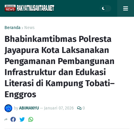
Beranda
News
Bhabinkamtibmas Polresta
Jayapura Kota Laksanakan
Pengamanan Pembangunan
Infrastruktur dan Edukasi
Literasi di Kampung Tobati–
Enggros
by
ABIMANYU
—
Januari 07, 2026
0