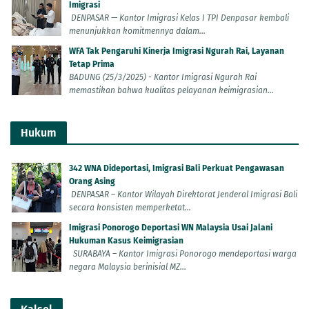
Imigrasi
DENPASAR — Kantor Imigrasi Kelas I TPI Denpasar kembali
menunjukkan komitmennya dalam...
WFA Tak Pengaruhi Kinerja Imigrasi Ngurah Rai, Layanan
Tetap Prima
BADUNG (25/3/2025) - Kantor Imigrasi Ngurah Rai
memastikan bahwa kualitas pelayanan keimigrasian...
Hukum
342 WNA Dideportasi, Imigrasi Bali Perkuat Pengawasan
Orang Asing
DENPASAR – Kantor Wilayah Direktorat Jenderal Imigrasi Bali
secara konsisten memperketat...
Imigrasi Ponorogo Deportasi WN Malaysia Usai Jalani
Hukuman Kasus Keimigrasian
SURABAYA – Kantor Imigrasi Ponorogo mendeportasi warga
negara Malaysia berinisial MZ...