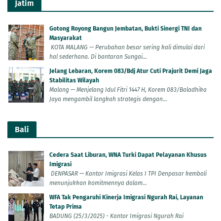
Jatim
Gotong Royong Bangun Jembatan, Bukti Sinergi TNI dan
Masyarakat
KOTA MALANG — Perubahan besar sering kali dimulai dari
hal sederhana. Di bantaran Sungai...
Jelang Lebaran, Korem 083/Bdj Atur Cuti Prajurit Demi Jaga
Stabilitas Wilayah
Malang — Menjelang Idul Fitri 1447 H, Korem 083/Baladhika
Jaya mengambil langkah strategis dengan...
Bali
Cedera Saat Liburan, WNA Turki Dapat Pelayanan Khusus
Imigrasi
DENPASAR — Kantor Imigrasi Kelas I TPI Denpasar kembali
menunjukkan komitmennya dalam...
WFA Tak Pengaruhi Kinerja Imigrasi Ngurah Rai, Layanan
Tetap Prima
BADUNG (25/3/2025) - Kantor Imigrasi Ngurah Rai