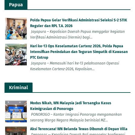
Papua
Polda Papua Gelar Verifikasi Administrasi Seleksi S-2 STIK
Reguler dan RPL T.A. 2026
Jayapura – Kepolisian Daerah Papua menggelar kegiatan
Verifikasi Administrasi (Vermin) bagi...
Hari ke-13 Ops Keselamatan Cartenz 2026, Polda Papua
Intensifkan Penindakan dan Teguran Simpatik di Kawasan
PTC Entrop
Jayapura – Memasuki hari ke-13 pelaksanaan Operasi
Keselamatan Cartenz-2026, Kepolisian...
Kriminal
Modus Nikah, WN Malaysia Jadi Tersangka Kasus
Keimigrasian di Ponorogo
PONOROGO – Kantor Imigrasi Ponorogo mengamankan
seorang Warga Negara Malaysia berinisial MZ...
Aksi Terencana! WN Belanda Tewas Dibunuh di Depan Villa
Denpasar — Kepolisian Daerah Bali menggelar konferensi