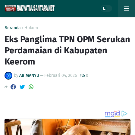
Beranda
Hukum
Eks Panglima TPN OPM Serukan
Perdamaian di Kabupaten
Keerom
by
ABIMANYU
—
Februari 04, 2026
0