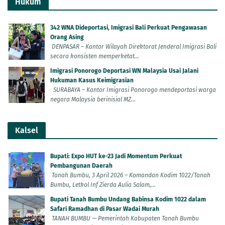
Hukum
342 WNA Dideportasi, Imigrasi Bali Perkuat Pengawasan
Orang Asing
DENPASAR – Kantor Wilayah Direktorat Jenderal Imigrasi Bali
secara konsisten memperketat...
Imigrasi Ponorogo Deportasi WN Malaysia Usai Jalani
Hukuman Kasus Keimigrasian
SURABAYA – Kantor Imigrasi Ponorogo mendeportasi warga
negara Malaysia berinisial MZ...
Kalsel
Bupati: Expo HUT ke-23 Jadi Momentum Perkuat
Pembangunan Daerah
Tanah Bumbu, 3 April 2026 – Komandan Kodim 1022/Tanah
Bumbu, Letkol Inf Zierda Aulia Salam,...
Bupati Tanah Bumbu Undang Babinsa Kodim 1022 dalam
Safari Ramadhan di Pasar Wadai Murah
TANAH BUMBU — Pemerintah Kabupaten Tanah Bumbu