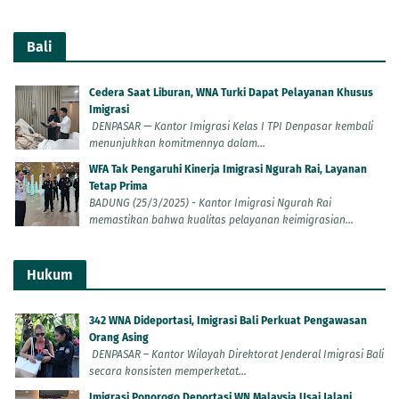
Bali
Cedera Saat Liburan, WNA Turki Dapat Pelayanan Khusus
Imigrasi
DENPASAR — Kantor Imigrasi Kelas I TPI Denpasar kembali
menunjukkan komitmennya dalam...
WFA Tak Pengaruhi Kinerja Imigrasi Ngurah Rai, Layanan
Tetap Prima
BADUNG (25/3/2025) - Kantor Imigrasi Ngurah Rai
memastikan bahwa kualitas pelayanan keimigrasian...
Hukum
342 WNA Dideportasi, Imigrasi Bali Perkuat Pengawasan
Orang Asing
DENPASAR – Kantor Wilayah Direktorat Jenderal Imigrasi Bali
secara konsisten memperketat...
Imigrasi Ponorogo Deportasi WN Malaysia Usai Jalani