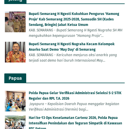
Bupati Semarang H Ngesti Kukuhkan Pengurus 'Hamong
Projo' Kab Semarang 2025-2028, Samsudin SH (Kades
Sendang, Bringin) Jabat Ketua Umum
KAB. SEMARANG - Bupati Semarang H Ngesti Nugraha SH MH
mengukuhkan kepengurusan "Hamong Projo"...
Bupati Semarang H Ngesti Nugraha Kecam Kelompok
Anarko Saat Demo 'May Day' di Semarang
KAB. SEMARANG - Kericuhan menjurus aksi anarkis yang
terjadi saat demo hari buruh Internasional May...
Papua
Polda Papua Gelar Verifikasi Administrasi Seleksi S-2 STIK
Reguler dan RPL T.A. 2026
Jayapura – Kepolisian Daerah Papua menggelar kegiatan
Verifikasi Administrasi (Vermin) bagi...
Hari ke-13 Ops Keselamatan Cartenz 2026, Polda Papua
Intensifkan Penindakan dan Teguran Simpatik di Kawasan
PTC Entrop