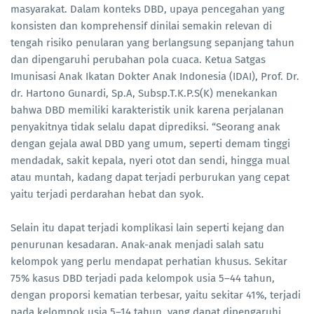
masyarakat. Dalam konteks DBD, upaya pencegahan yang
konsisten dan komprehensif dinilai semakin relevan di
tengah risiko penularan yang berlangsung sepanjang tahun
dan dipengaruhi perubahan pola cuaca. Ketua Satgas
Imunisasi Anak Ikatan Dokter Anak Indonesia (IDAI),
Prof. Dr.
dr. Hartono Gunardi, Sp.A, Subsp.T.K.P.S(K)
menekankan
bahwa DBD memiliki karakteristik unik karena perjalanan
penyakitnya tidak selalu dapat diprediksi. “Seorang anak
dengan gejala awal DBD yang umum, seperti demam tinggi
mendadak, sakit kepala, nyeri otot dan sendi, hingga mual
atau muntah, kadang dapat terjadi perburukan yang cepat
yaitu terjadi perdarahan hebat dan syok.
Selain itu dapat terjadi komplikasi lain seperti kejang dan
penurunan kesadaran. Anak-anak menjadi salah satu
kelompok yang perlu mendapat perhatian khusus. Sekitar
75% kasus DBD terjadi pada kelompok usia 5–44 tahun,
dengan proporsi kematian terbesar, yaitu sekitar 41%, terjadi
pada kelompok usia 5–14 tahun, yang dapat dipengaruhi