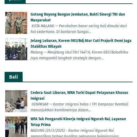
Gotong Royong Bangun Jembatan, Bukti Sinergi TNI dan
Masyarakat
KOTA MALANG — Perubahan besar sering kali dimulai dari
hal sederhana. Di bantaran Sungai...
Jelang Lebaran, Korem 083/Bdj Atur Cuti Prajurit Demi Jaga
Stabilitas Wilayah
Malang — Menjelang Idul Fitri 1447 H, Korem 083/Baladhika
Jaya mengambil langkah strategis dengan...
Bali
Cedera Saat Liburan, WNA Turki Dapat Pelayanan Khusus
Imigrasi
DENPASAR — Kantor Imigrasi Kelas I TPI Denpasar kembali
menunjukkan komitmennya dalam...
WFA Tak Pengaruhi Kinerja Imigrasi Ngurah Rai, Layanan
Tetap Prima
BADUNG (25/3/2025) - Kantor Imigrasi Ngurah Rai
memastikan bahwa kualitas pelayanan keimigrasian...