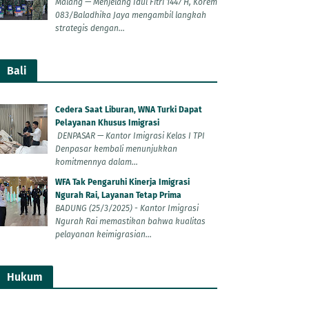
Malang — Menjelang Idul Fitri 1447 H, Korem
083/Baladhika Jaya mengambil langkah
strategis dengan...
Bali
Cedera Saat Liburan, WNA Turki Dapat
Pelayanan Khusus Imigrasi
DENPASAR — Kantor Imigrasi Kelas I TPI
Denpasar kembali menunjukkan
komitmennya dalam...
WFA Tak Pengaruhi Kinerja Imigrasi
Ngurah Rai, Layanan Tetap Prima
BADUNG (25/3/2025) - Kantor Imigrasi
Ngurah Rai memastikan bahwa kualitas
pelayanan keimigrasian...
Hukum