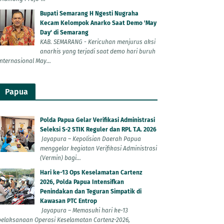
Bupati Semarang H Ngesti Nugraha
Kecam Kelompok Anarko Saat Demo 'May
Day' di Semarang
KAB. SEMARANG - Kericuhan menjurus aksi
anarkis yang terjadi saat demo hari buruh
Internasional May...
Papua
Polda Papua Gelar Verifikasi Administrasi
Seleksi S-2 STIK Reguler dan RPL T.A. 2026
Jayapura – Kepolisian Daerah Papua
menggelar kegiatan Verifikasi Administrasi
(Vermin) bagi...
Hari ke-13 Ops Keselamatan Cartenz
2026, Polda Papua Intensifkan
Penindakan dan Teguran Simpatik di
Kawasan PTC Entrop
Jayapura – Memasuki hari ke-13
pelaksanaan Operasi Keselamatan Cartenz-2026,