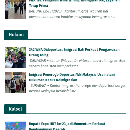
WFA Tak Pengaruhi Kinerja Imigrasi Ngurah Rai, Layanan
Tetap Prima
BADUNG (25/3/2025) - Kantor Imigrasi Ngurah Rai
memastikan bahwa kualitas pelayanan keimigrasian...
Hukum
342 WNA Dideportasi, Imigrasi Bali Perkuat Pengawasan
Orang Asing
DENPASAR – Kantor Wilayah Direktorat Jenderal Imigrasi Bali
secara konsisten memperketat...
Imigrasi Ponorogo Deportasi WN Malaysia Usai Jalani
Hukuman Kasus Keimigrasian
SURABAYA – Kantor Imigrasi Ponorogo mendeportasi warga
negara Malaysia berinisial MZ...
Kalsel
Bupati: Expo HUT ke-23 Jadi Momentum Perkuat
Pembangunan Daerah