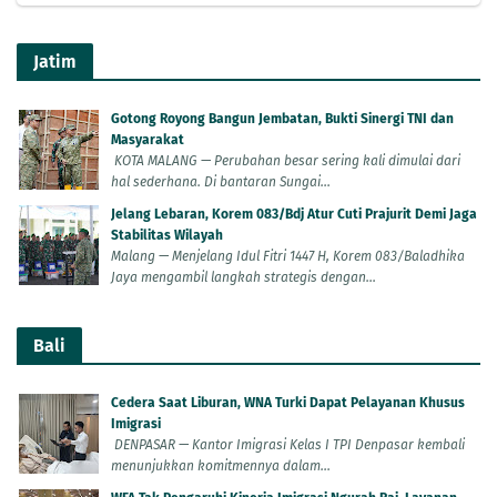
Jatim
Gotong Royong Bangun Jembatan, Bukti Sinergi TNI dan
Masyarakat
KOTA MALANG — Perubahan besar sering kali dimulai dari
hal sederhana. Di bantaran Sungai...
Jelang Lebaran, Korem 083/Bdj Atur Cuti Prajurit Demi Jaga
Stabilitas Wilayah
Malang — Menjelang Idul Fitri 1447 H, Korem 083/Baladhika
Jaya mengambil langkah strategis dengan...
Bali
Cedera Saat Liburan, WNA Turki Dapat Pelayanan Khusus
Imigrasi
DENPASAR — Kantor Imigrasi Kelas I TPI Denpasar kembali
menunjukkan komitmennya dalam...