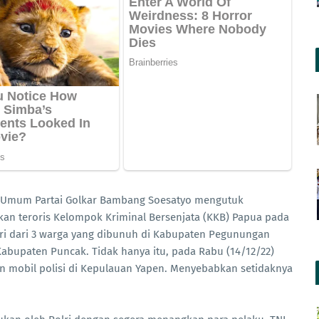
ua Umum Partai Golkar Bambang Soesatyo mengutuk
n teroris Kelompok Kriminal Bersenjata (KKB) Papua pada
diri dari 3 warga yang dibunuh di Kabupaten Pegunungan
abupaten Puncak. Tidak hanya itu, pada Rabu (14/12/22)
an mobil polisi di Kepulauan Yapen. Menyebabkan setidaknya