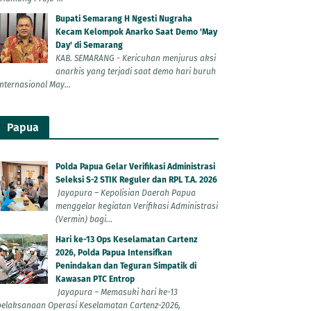
Bupati Semarang H Ngesti Nugraha
Kecam Kelompok Anarko Saat Demo 'May
Day' di Semarang
KAB. SEMARANG - Kericuhan menjurus aksi
anarkis yang terjadi saat demo hari buruh
Internasional May...
Papua
Polda Papua Gelar Verifikasi Administrasi
Seleksi S-2 STIK Reguler dan RPL T.A. 2026
Jayapura – Kepolisian Daerah Papua
menggelar kegiatan Verifikasi Administrasi
(Vermin) bagi...
Hari ke-13 Ops Keselamatan Cartenz
2026, Polda Papua Intensifkan
Penindakan dan Teguran Simpatik di
Kawasan PTC Entrop
Jayapura – Memasuki hari ke-13
pelaksanaan Operasi Keselamatan Cartenz-2026,