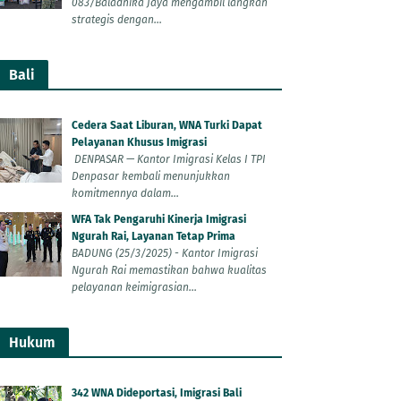
083/Baladhika Jaya mengambil langkah
strategis dengan...
Bali
Cedera Saat Liburan, WNA Turki Dapat
Pelayanan Khusus Imigrasi
DENPASAR — Kantor Imigrasi Kelas I TPI
Denpasar kembali menunjukkan
komitmennya dalam...
WFA Tak Pengaruhi Kinerja Imigrasi
Ngurah Rai, Layanan Tetap Prima
BADUNG (25/3/2025) - Kantor Imigrasi
Ngurah Rai memastikan bahwa kualitas
pelayanan keimigrasian...
Hukum
342 WNA Dideportasi, Imigrasi Bali