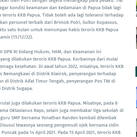
kan oleh Polri dengan segera menangkap para pelaku. TNI
 agar kondisi keamanan dan kedamaian di Papua tidak lagi
 teroris KKB Papua. Tidak boleh ada lagi toleransi terhadap
an personel terbaik dari Brimob Polri, Gultor Kopassus,
aktu satu bulan untuk menumpas habis teroris KKB Papua
amis (15/12/22).
III DPR RI bidang Hukum, HAM, dan Keamanan ini
yang dilakukan teroris KKB Papua. Korbannya dari mulai
tenaga kesehatan. Di awal tahun 2022, misalnya, teroris KKB
Nemangkawi di Distrik Kiwirok, penyerangan terhadap
 di Distrik Aifat Timur Tengah, penyerangan Pos TNI di
 Distrik Sugapa.
rutal juga dilakukan teroris KKB Papua. Misalnya, pada 8
ama Oktavianus Rayo, selain juga membakar tiga sekolah di
ng guru SMP bernama Yonathan Randen kembali ditembak
 Disusul tewasnya seorang pengemudi ojek bernama Udin
Puncak pada 14 April 2021. Pada 15 April 2021, teroris KKB