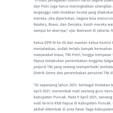
"Proses penegakan hukum harus segera dilaku
dan Polri juga harus meningkatkan sinergitas
terganggu oleh tindakan brutal yang dilakukan
mereka. Jika diperlukan, negara bisa menurunk
Raiders, Bravo, dan Denjaka. Kasih mereka w
sampai ke akarnya," ujar Bamsoet di Jakarta, K
Ketua DPR RI ke-20 dan mantan Ketua Komisi 
menjelaskan, sudah terlalu banyak keresahan 
masyarakat biasa, TNI-Polri, hingga menyasar 
Papua melakukan penembakan Anggota Satgas 
prajurit TNI yang sedang memperbaiki jembatan
Distrik Gome dan penembakan personel TNI di
"Di sepanjang tahun 2021, berbagai tindakan b
April 2021, menembak mati seorang guru bern
Kabupaten Puncak. Pada 9 April 2021, seora
mati teroris KKB Papua di Kabupaten Puncak.
akibat ditembak di area Pasar Ilaga Kabupaten 