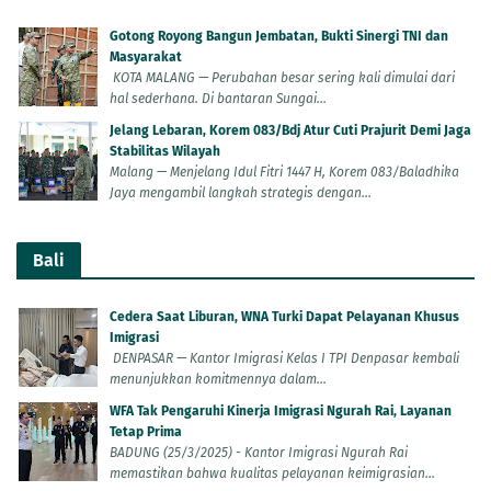
Gotong Royong Bangun Jembatan, Bukti Sinergi TNI dan
Masyarakat
KOTA MALANG — Perubahan besar sering kali dimulai dari
hal sederhana. Di bantaran Sungai...
Jelang Lebaran, Korem 083/Bdj Atur Cuti Prajurit Demi Jaga
Stabilitas Wilayah
Malang — Menjelang Idul Fitri 1447 H, Korem 083/Baladhika
Jaya mengambil langkah strategis dengan...
Bali
Cedera Saat Liburan, WNA Turki Dapat Pelayanan Khusus
Imigrasi
DENPASAR — Kantor Imigrasi Kelas I TPI Denpasar kembali
menunjukkan komitmennya dalam...
WFA Tak Pengaruhi Kinerja Imigrasi Ngurah Rai, Layanan
Tetap Prima
BADUNG (25/3/2025) - Kantor Imigrasi Ngurah Rai
memastikan bahwa kualitas pelayanan keimigrasian...