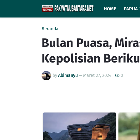
HOME
PAPUA
Beranda
Bulan Puasa, Mira
Kepolisian Berik
by
Abimanyu
—
Maret 27, 2024
0